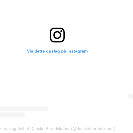
Vis dette opslag på Instagram
Et opslag delt af Danske Beredskaber (@danskeberedskaber)