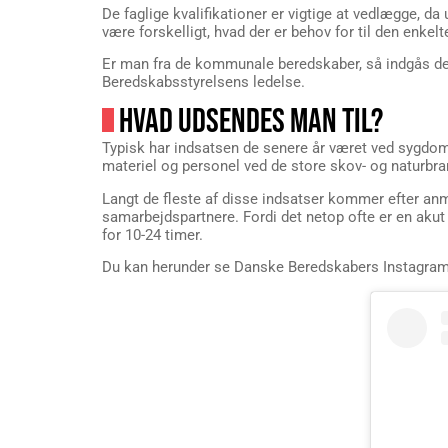
De faglige kvalifikationer er vigtige at vedlægge, d
være forskelligt, hvad der er behov for til den enkelt
Er man fra de kommunale beredskaber, så indgås d
Beredskabsstyrelsens ledelse.
HVAD UDSENDES MAN TIL?
Typisk har indsatsen de senere år været ved sygdom
materiel og personel ved de store skov- og naturbr
Langt de fleste af disse indsatser kommer efter anm
samarbejdspartnere. Fordi det netop ofte er en akut 
for 10-24 timer.
Du kan herunder se Danske Beredskabers Instagramkon