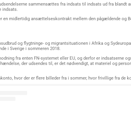
a udsendelserne sammensættes fra indsats til indsats ud fra blandt 
e indsats.
er en midlertidig ansættelseskontrakt mellem den pågældende og 
sudbrud og flygtninge- og migrantsituationen i Afrika og Sydeurop
ande i Sverige i sommeren 2018.
odning fra enten FN-systemet eller EU, og derfor er indsatserne og
hændelse, der udsendes til, er det nødvendigt, at materiel og person
to, hvor der er flere billeder fra i sommer, hvor frivillige fra de