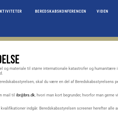
KTIVITETER
BEREDSKABSKONFERENCEN
VIDEN
DELSE
og materiale til større internationale katastrofer og humanitære ind
d.
 Beredskabsstyrelsen, skal du være en del af Beredskabsstyrelsen
 mail til
ibr@brs.dk
, hvori man kort begrunder, hvorfor man gerne v
kvalifikationer indgår. Beredskabsstyrelsen screener herefter alle a