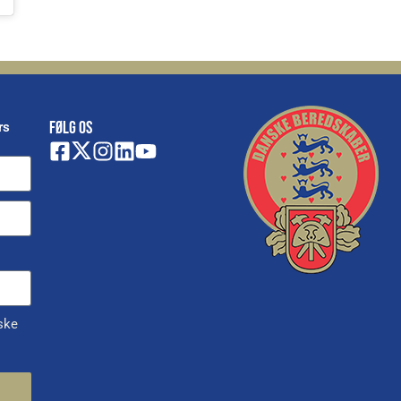
FØLG OS
rs
ske