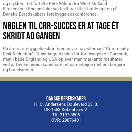
og ulykker. Det fortalte Pete Wilson fra West Midland
Fireservice i England, der var inviteret til at holde oplæg på
Danske Beredskabers forebyggelseskonference.
NØGLEN TIL CRR-SUCCES ER AT TAGE ÉT
SKRIDT AD GANGEN
På årets forebyggelseskonference var hovedtemaet ’Community
Risk Reduction’. Et nyt begreb inden for forebyggelse i Danmark,
men i både England og USA oplever man markante resultater
ved at tænke beredskabet som et samarbejde mellem borgere
og brandvæsen.
DANSKE BEREDSKABER
H. C. Andersens Boulevard 23, 3.
DK-1553 København V.
Tlf. 3137 8805
CVR: 29876401