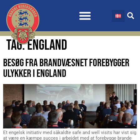
TAG:
ENGLAND
BESØG FRA BRANDVÆSNET FOREBYGGER
ULYKKER I ENGLAND
Et engelsk initiativ med såkaldte safe and well visits har vist sig
at være en kæmpe succes i arbejdet med at forebygge brande