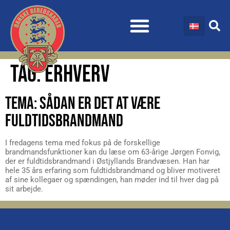
TAG:
ERHVERV
TEMA: SÅDAN ER DET AT VÆRE
FULDTIDSBRANDMAND
I fredagens tema med fokus på de forskellige
brandmandsfunktioner kan du læse om 63-årige Jørgen Fonvig,
der er fuldtidsbrandmand i Østjyllands Brandvæsen. Han har
hele 35 års erfaring som fuldtidsbrandmand og bliver motiveret
af sine kollegaer og spændingen, han møder ind til hver dag på
sit arbejde.