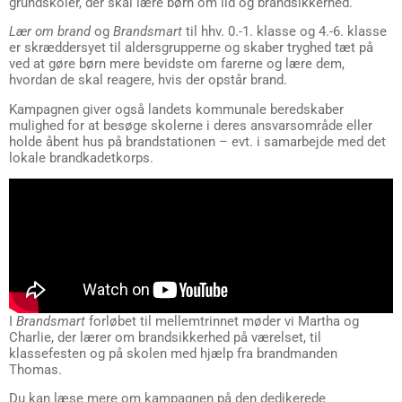
grundskoler, der skal lære børn om ild og brandsikkerhed.
Lær om brand
og
Brandsmart
til hhv. 0.-1. klasse og 4.-6. klasse
er skræddersyet til aldersgrupperne og skaber tryghed tæt på
ved at gøre børn mere bevidste om farerne og lære dem,
hvordan de skal reagere, hvis der opstår brand.
Kampagnen giver også landets kommunale beredskaber
mulighed for at besøge skolerne i deres ansvarsområde eller
holde åbent hus på brandstationen – evt. i samarbejde med det
lokale brandkadetkorps.
I
Brandsmart
forløbet til mellemtrinnet møder vi Martha og
Charlie, der lærer om brandsikkerhed på værelset, til
klassefesten og på skolen med hjælp fra brandmanden
Thomas.
Du kan læse mere om kampagnen på den dedikerede