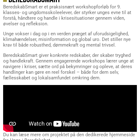
BeredskabSmart er et praksisnært workshopforløb for 9.
klasses- og ungdomsskoleelever, der styrker unges evne til at
forstå, håndtere og handle i krisesituationer gennem viden,
øvelser og refleksion.
Unge vokser i dag op i en verden præget af uforudsigelighed,
klimahændelser, misinformation og global uro. Det stiller nye
krav til både robusthed, dømmekraft og mental trivsel.
BeredskabSmart giver konkrete redskaber, der skaber tryghed
og handlekraft. Gennem engagerende workshops lærer unge at
navigere i kriser, sætte ord på bekymringer og opleve, at deres
handlinger kan gøre en reel forskel – både for dem selv,
fællesskabet og lokalsamfundet omkring dem.
Du kan læse mere om projektet på den dedikerede hjemmeside