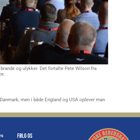
brande og ulykker. Det fortalte Pete Wilson fra
ce.
 i Danmark, men i både England og USA oplever man
FØLG OS
rs