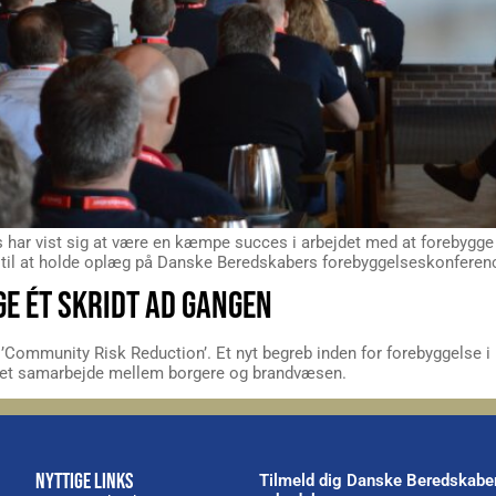
ts har vist sig at være en kæmpe succes i arbejdet med at forebygge 
et til at holde oplæg på Danske Beredskabers forebyggelseskonferen
GE ÉT SKRIDT AD GANGEN
’Community Risk Reduction’. Et nyt begreb inden for forebyggelse
 et samarbejde mellem borgere og brandvæsen.
NYTTIGE LINKS
Tilmeld dig Danske Beredskabe