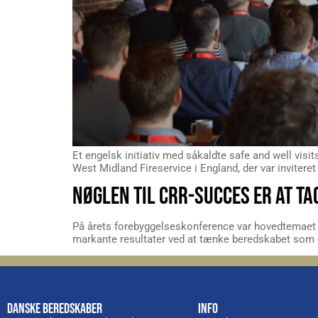
Et engelsk initiativ med såkaldte safe and well visi
West Midland Fireservice i England, der var inviter
NØGLEN TIL CRR-SUCCES ER AT TA
På årets forebyggelseskonference var hovedtemaet 
markante resultater ved at tænke beredskabet som
DANSKE BEREDSKABER
INFO