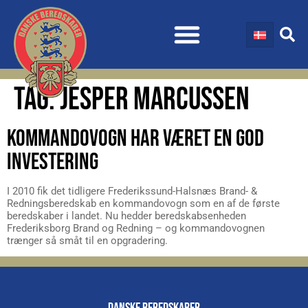
TAG:
JESPER MARCUSSEN
KOMMANDOVOGN HAR VÆRET EN GOD
INVESTERING
I 2010 fik det tidligere Frederikssund-Halsnæs Brand- &
Redningsberedskab en kommandovogn som en af de første
beredskaber i landet. Nu hedder beredskabsenheden
Frederiksborg Brand og Redning – og kommandovognen
trænger så småt til en opgradering.