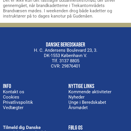
Det er ikke kun det fastlagte uddannelsesforløb, der bliver
gennemgået, når brandkadetterne i Trekantområdets
Brandvæsen mødes. I weekenden drog både kadetter og
instruktører på to dages kanotur på Gudenåen.
DANSKE BEREDSKABER
H. C. Andersens Boulevard 23, 3.
DK-1553 København V.
Tlf. 3137 8805
CVR: 29876401
INFO
NYTTIGE LINKS
Kontakt os
Kommende aktiviteter
Cookies
Nyheder
Privatlivspolitik
Unge i Beredskabet
Vedtægter
Årsmødet
FØLG OS
Tilmeld dig Danske