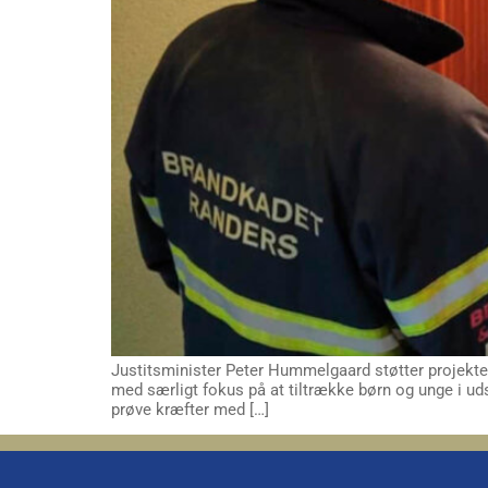
Justitsminister Peter Hummelgaard støtter projektet
med særligt fokus på at tiltrække børn og unge i ud
prøve kræfter med […]