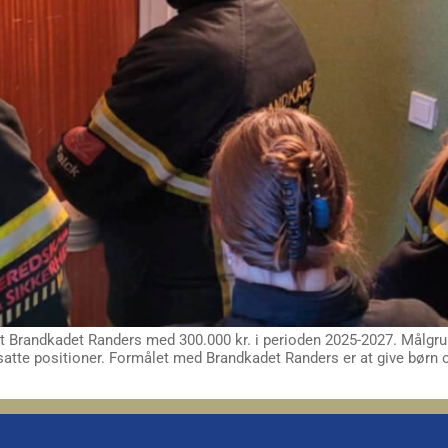
 Brandkadet Randers med 300.000 kr. i perioden 2025-2027. Målgrupp
satte positioner. Formålet med Brandkadet Randers er at give børn 