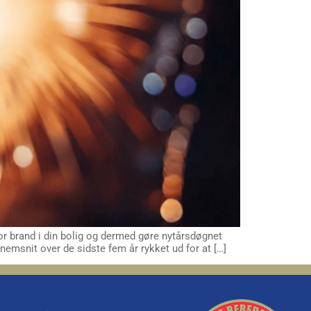
or brand i din bolig og dermed gøre nytårsdøgnet
nemsnit over de sidste fem år rykket ud for at […]