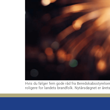
Hvis du følger fem gode råd fra Beredskabsstyrelsen
roligere for landets brandfolk. Nytårsdøgnet er året