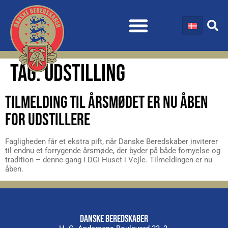
TAG:
UDSTILLING
TILMELDING TIL ÅRSMØDET ER NU ÅBEN
FOR UDSTILLERE
Fagligheden får et ekstra pift, når Danske Beredskaber inviterer
til endnu et forrygende årsmøde, der byder på både fornyelse og
tradition – denne gang i DGI Huset i Vejle. Tilmeldingen er nu
åben.
DANSKE BEREDSKABER