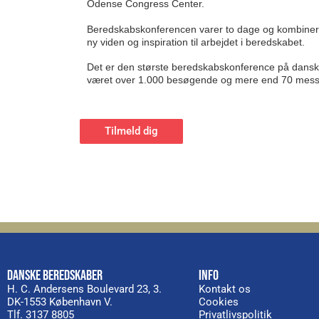
Odense Congress Center.
Beredskabskonferencen varer to dage og kombinerer
ny viden og inspiration til arbejdet i beredskabet.
Det er den største beredskabskonference på dansk j
været over 1.000 besøgende og mere end 70 mess
Tilmeld dig
DANSKE BEREDSKABER
INFO
H. C. Andersens Boulevard 23, 3.
Kontakt os
DK-1553 København V.
Cookies
Tlf. 3137 8805
Privatlivspolitik