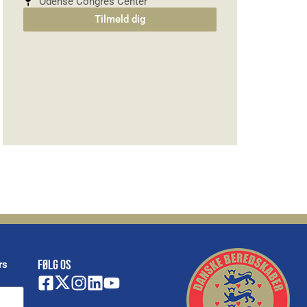
Odense Congres Center
Tilmeld dig
FØLG OS
rs