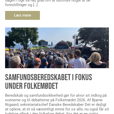
Læs mere
SAMFUNDSBEREDSKABET I FOKUS
UNDER FOLKEMØDET
Beredskab og samfundssikkerhed gør for alvor sit indtog på
scenerne og til debatterne på Folkemødet 2026. Af Bjarne
Nigaard, sekretariatschef Danske Beredskaber Det er dejligt
at opleve, at et så væsentligt emne for os alle, nu også får sit
tydelige aftryk i den folkelige debat. For det er en vigtig
dagsorden for alle borgere. Danske […]