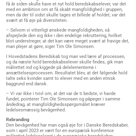
men da der til sidst skulle tages et billede af holdet, var det
svært at få øje på diversiteten.
– Selvom vi vitterligt ønskede mangfoldigheden, så
afspejlede den sig ikke i den endelige rekruttering, hvilket
blot understreger, at det kan være meget svært at fravige det,
man plejer at gøre, siger Tim Ole Simonsen.
I Hovedstadens Beredskab tog man ved lære af processen,
og da næste hold beredskabselever skulle findes, gik man
målrettet ind og kiggede på delelementerne i
ansættelsesprocessen. Resultatet blev, at det følgende hold
talte seks kvinder samt to elever med en anden etnisk
baggrund end dansk.
– Vi var ikke i tvivl om, at det var de ti bedste, vi havde
fundet, pointerer Tim Ole Simonsen og påpeger i samme
åndedrag, at mangfoldighedsspørgsmålet kræver
ledelsesmæssig bevågenhed.
Rebranding
Den bevågenhed har man også øje for i Danske Beredskaber,
som i april 2023 er vært for en europæisk konference
målrettet ledelseslaget i de europæiske beredskaber.
Konferencen, der har temaet
Diversitet og inklusion –