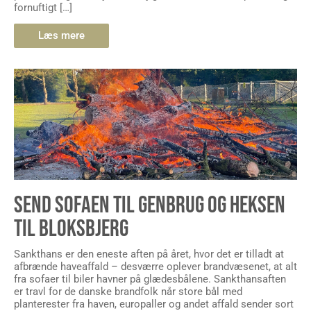
Læs mere
SEND SOFAEN TIL GENBRUG OG HEKSEN
TIL BLOKSBJERG
Sankthans er den eneste aften på året, hvor det er tilladt at
afbrænde haveaffald – desværre oplever brandvæsenet, at alt
fra sofaer til biler havner på glædesbålene. Sankthansaften
er travl for de danske brandfolk når store bål med
planterester fra haven, europaller og andet affald sender sort
røg mod aftenhimlen, så nu opfordrer Danske Beredskaber
[…]