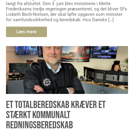
Lisbeth Bech-Nielsen, der skal løfte opgaven som minister
for samfundssikkerhed og beredskab. Hos Danske […]
Læs mere
ET TOTALBEREDSKAB KRÆVER ET
STÆRKT KOMMUNALT
REDNINGSBEREDSKAB
Hvis Danmark skal have et stærkere totalberedskab, kræver
det et stærkere kommunalt redningsberedskab, lyder det fra