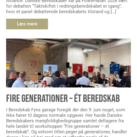
hvor et panel debatterede beredskabets tilstand og […]
Læs mere
FIRE GENERATIONER – ÉT BEREDSKAB
I Beredskab Fyns garage foregik der den 9. juni noget, som
ikke hører til dagens normale opgaver. Her havde Danske
Beredskabers mangfoldighedsgruppe samlet deltagere fra
hele landet til workshoppen “Fire generationer – ét
beredskab”. Og selvom titlen peger på generationer, handler
dagen i lige så høj grad om at udfordre nogle af de
forestillinger og […]