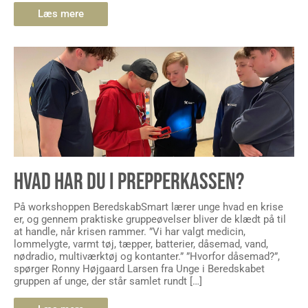
HVAD HAR DU I PREPPERKASSEN?
På workshoppen BeredskabSmart lærer unge hvad en krise
er, og gennem praktiske gruppeøvelser bliver de klædt på til
at handle, når krisen rammer. ”Vi har valgt medicin,
lommelygte, varmt tøj, tæpper, batterier, dåsemad, vand,
nødradio, multiværktøj og kontanter.” ”Hvorfor dåsemad?”,
spørger Ronny Højgaard Larsen fra Unge i Beredskabet
gruppen af unge, der står samlet rundt […]
Læs mere