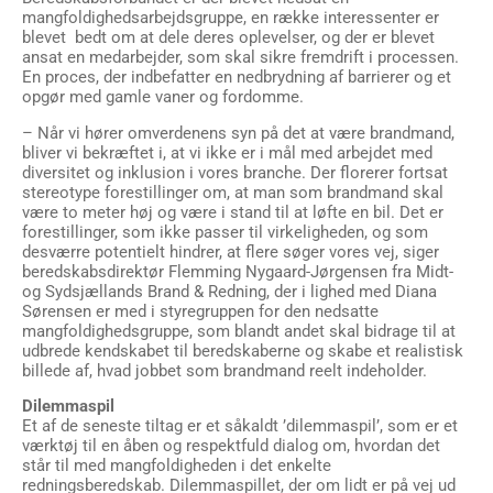
blevet bedt om at dele deres oplevelser, og der er blevet
ansat en medarbejder, som skal sikre fremdrift i processen.
En proces, der indbefatter en nedbrydning af barrierer og et
opgør med gamle vaner og fordomme.
– Når vi hører omverdenens syn på det at være brandmand,
bliver vi bekræftet i, at vi ikke er i mål med arbejdet med
diversitet og inklusion i vores branche. Der florerer fortsat
stereotype forestillinger om, at man som brandmand skal
være to meter høj og være i stand til at løfte en bil. Det er
forestillinger, som ikke passer til virkeligheden, og som
desværre potentielt hindrer, at flere søger vores vej, siger
beredskabsdirektør Flemming Nygaard-Jørgensen fra Midt-
og Sydsjællands Brand & Redning, der i lighed med Diana
Sørensen er med i styregruppen for den nedsatte
mangfoldighedsgruppe, som blandt andet skal bidrage til at
udbrede kendskabet til beredskaberne og skabe et realistisk
billede af, hvad jobbet som brandmand reelt indeholder.
Dilemmaspil
Et af de seneste tiltag er et såkaldt ’dilemmaspil’, som er et
værktøj til en åben og respektfuld dialog om, hvordan det
står til med mangfoldigheden i det enkelte
redningsberedskab. Dilemmaspillet, der om lidt er på vej ud
til samtlige brand- og redningsstationer i Danmark, blev
præsenteret på Danske Beredskabers nyligt afholdte