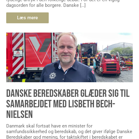
Læs mere
DANSKE BEREDSKABER GLÆDER SIG TIL
SAMARBEJDET MED LISBETH BECH-
NIELSEN
Danmark skal fortsat have en minister for
samfundssikkerhed og beredskab, og det giver ifølge Danske
Beredskaber god mening, for taktskiftet i beredskabet er
langt fra afsluttet. Den 3. juni blev ministrene i Mette
Frederiksens tredje regeringen præsenteret, og det bliver SFs