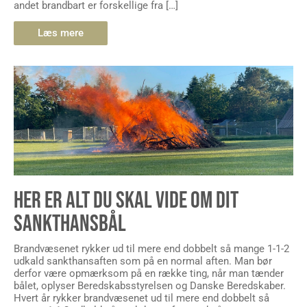
Læs mere
HER ER ALT DU SKAL VIDE OM DIT
SANKTHANSBÅL
Brandvæsenet rykker ud til mere end dobbelt så mange 1-1-2
udkald sankthansaften som på en normal aften. Man bør
derfor være opmærksom på en række ting, når man tænder
bålet, oplyser Beredskabsstyrelsen og Danske Beredskaber.
Hvert år rykker brandvæsenet ud til mere end dobbelt så
mange 1-1-2 udkald på sankthansaften end på en
gennemsnitlig aften […]