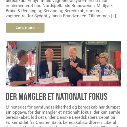
Brand & Redning og Service og Beredskab, som er
vagtcentral for Sydøstjyllands Brandvæsen. Tilsammen […]
Læs mere
DER MANGLER ET NATIONALT FOKUS
Ministeriet for samfundssikkerhed og beredskab har dumpet
sin opgave, for der mangler et nationalt fokus, der kan samle
beredskabet, lød det under Danske Beredskabers debat på
Folkemødet fra Carsten Bach, beredskabsordfører i Liberal
Alliance. Danske Beredskaber var på Folkemødet 2026 vært
for debatten “Taktskiftet i redningsberedskabet er igang”,