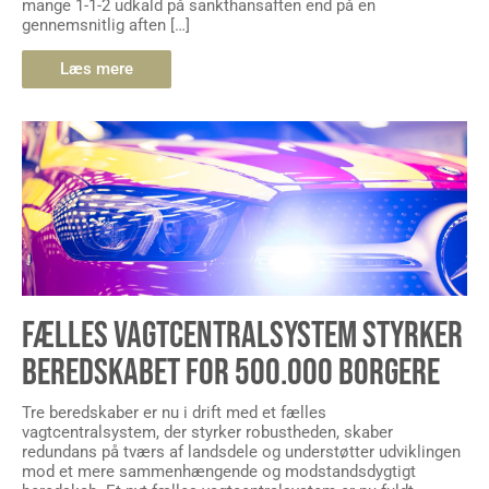
Læs mere
FÆLLES VAGTCENTRALSYSTEM STYRKER
BEREDSKABET FOR 500.000 BORGERE
Tre beredskaber er nu i drift med et fælles
vagtcentralsystem, der styrker robustheden, skaber
redundans på tværs af landsdele og understøtter udviklingen
mod et mere sammenhængende og modstandsdygtigt
beredskab. Et nyt fælles vagtcentralsystem er nu fuldt
implementeret hos Nordsjællands Brandvæsen, Midtjysk