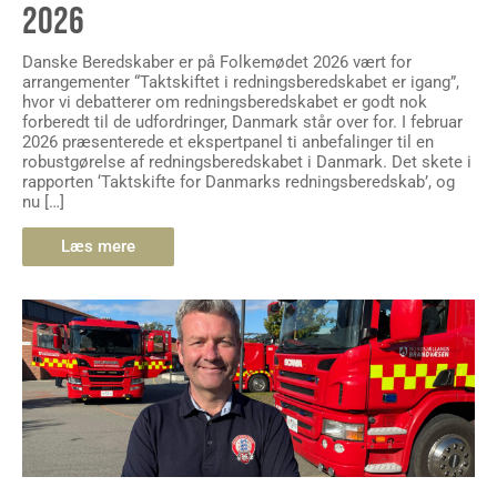
Danske Beredskaber er på Folkemødet 2026 vært for
arrangementer “Taktskiftet i redningsberedskabet er igang”,
hvor vi debatterer om redningsberedskabet er godt nok
forberedt til de udfordringer, Danmark står over for. I februar
2026 præsenterede et ekspertpanel ti anbefalinger til en
robustgørelse af redningsberedskabet i Danmark. Det skete i
rapporten ‘Taktskifte for Danmarks redningsberedskab’, og
nu […]
Læs mere
TJEK BRANDFARE.DK HVIS DU