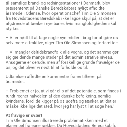
årsmøde i Odense, hvor operationschef Tim Ole Simonsen
fra Hovedstadens Beredskab ikke lagde skjul på, at det er
afgørende at tænke i nye baner, hvis mangfoldigheden skal
styrkes.
– Vi er nødt til at tage nogle nye midler i brug for at gøre os
selv mere attraktive, siger Tim Ole Simonsen og fortsætter:
– Vi mangler deltidsbrandfolk alle vegne, og det samme gør
sig gældende mange steder på det administrative niveau.
Ansøgerne er derude, men af forskellige grunde fravælger de
os, og det bliver vi nødt til at forholde os til.
Udtalelsen affødte en kommentar fra en tilhører på
årsmødet:
– Problemet er jo, at vi går glip af det potentiale, som findes i
rundt regnet halvdelen af den danske befolkning, nemlig
kvinderne, fordi de kigger på os udefra og tænker, at ’det er
måske ikke lige det sted, hvor jeg har lyst til at søge hen.’
At fravige er svært
Tim Ole Simonsen illustrerede problematikken med et
eksempel fra egne rækker. Da Hovedstadens Beredskab for
få år siden skulle have et nyt hold beredskabselever, var det
med en ambition om at få skabt mangfoldighed i gruppen,