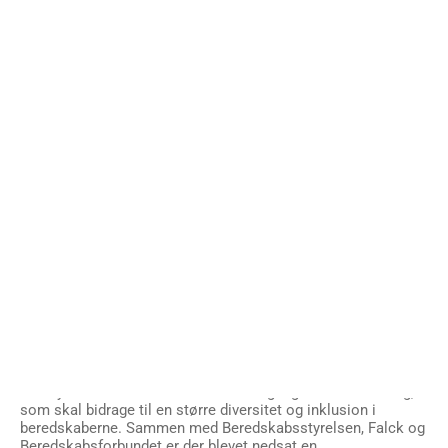
Beredskabers nylige årsmøde
Af Peter Borberg, journalist, Asbjørn & Borberg
Kravet står ikke til diskussion. Der skal en større
mangfoldighed ind i de danske beredskaber, så de dels
afspejler det omgivende samfund, dels skaber et bredere
grundlag for rekruttering af kommende medarbejdere. Ikke
mindst den kvindelige repræsentation i beredskaberne halter
bagefter.
– I beredskaberne har vi et klart ønske om, at brandvæsnet
skal være for alle – uanset køn, etnicitet, seksualitet osv. –
men desværre må vi konstatere, at særligt kvinderne er
underrepræsenterede. Det skal vi have rettet op på, siger
beredskabsdirektør Diana Sørensen fra Nordjyllands
Beredskab.
Realistisk billede
I det lys har Danske Beredskaber sat gang i en række tiltag,
som skal bidrage til en større diversitet og inklusion i
beredskaberne. Sammen med Beredskabsstyrelsen, Falck og
Beredskabsforbundet er der blevet nedsat en
mangfoldighedsarbejdsgruppe, en række interessenter er