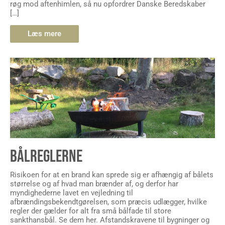
Læs mere
BÅLREGLERNE
Risikoen for at en brand kan sprede sig er afhængig af bålets
størrelse og af hvad man brænder af, og derfor har
myndighederne lavet en vejledning til
afbrændingsbekendtgørelsen, som præcis udlægger, hvilke
regler der gælder for alt fra små bålfade til store
sankthansbål. Se dem her. Afstandskravene til bygninger og
andet brandbart er forskellige fra […]