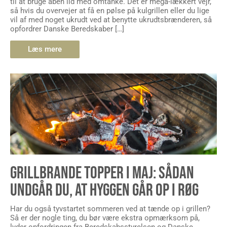
til at bruge åben ild med omtanke. Det er mega-lækkert vejr,
så hvis du overvejer at få en pølse på kulgrillen eller du lige
vil af med noget ukrudt ved at benytte ukrudtsbrænderen, så
opfordrer Danske Beredskaber […]
Læs mere
GRILLBRANDE TOPPER I MAJ: SÅDAN
UNDGÅR DU, AT HYGGEN GÅR OP I RØG
Har du også tyvstartet sommeren ved at tænde op i grillen?
Så er der nogle ting, du bør være ekstra opmærksom på,