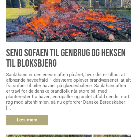
SEND SOFAEN TIL GENBRUG OG HEKSEN
TIL BLOKSBJERG
Sankthans er den eneste aften på året, hvor det er tilladt at
afbrænde haveaffald – desværre oplever brandvæsenet, at alt
fra sofaer til biler havner på glædesbålene. Sankthansaften
er travl for de danske brandfolk når store bål med
planterester fra haven, europaller og andet affald sender sort
røg mod aftenhimlen, så nu opfordrer Danske Beredskaber
[…]
Læs mere