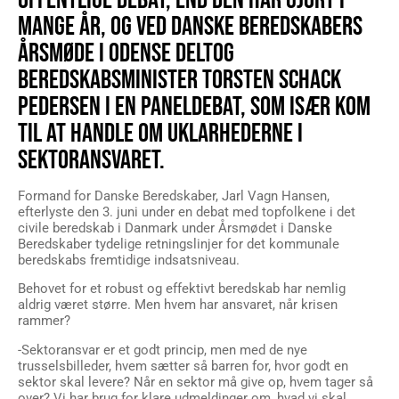
OFFENTLIGE DEBAT, END DEN HAR GJORT I
MANGE ÅR, OG VED DANSKE BEREDSKABERS
ÅRSMØDE I ODENSE DELTOG
BEREDSKABSMINISTER TORSTEN SCHACK
PEDERSEN I EN PANELDEBAT, SOM ISÆR KOM
TIL AT HANDLE OM UKLARHEDERNE I
SEKTORANSVARET.
Formand for Danske Beredskaber, Jarl Vagn Hansen,
efterlyste den 3. juni under en debat med topfolkene i det
civile beredskab i Danmark under Årsmødet i Danske
Beredskaber tydelige retningslinjer for det kommunale
beredskabs fremtidige indsatsniveau.
Behovet for et robust og effektivt beredskab har nemlig
aldrig været større. Men hvem har ansvaret, når krisen
rammer?
-Sektoransvar er et godt princip, men med de nye
trusselsbilleder, hvem sætter så barren for, hvor godt en
sektor skal levere? Når en sektor må give op, hvem tager så
over? Vi har brug for klare udmeldinger om, hvad vi skal