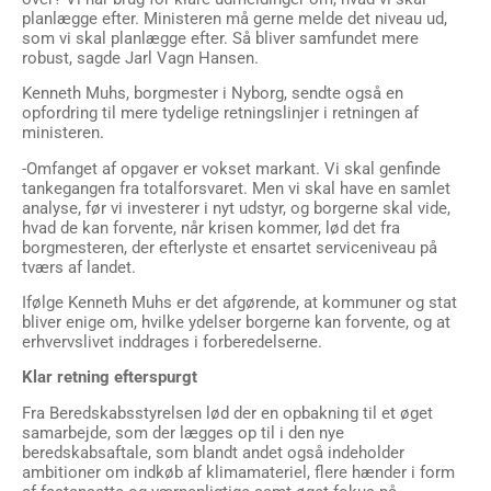
planlægge efter. Ministeren må gerne melde det niveau ud,
som vi skal planlægge efter. Så bliver samfundet mere
robust, sagde Jarl Vagn Hansen.
Kenneth Muhs, borgmester i Nyborg, sendte også en
opfordring til mere tydelige retningslinjer i retningen af
ministeren.
-Omfanget af opgaver er vokset markant. Vi skal genfinde
tankegangen fra totalforsvaret. Men vi skal have en samlet
analyse, før vi investerer i nyt udstyr, og borgerne skal vide,
hvad de kan forvente, når krisen kommer, lød det fra
borgmesteren, der efterlyste et ensartet serviceniveau på
tværs af landet.
Ifølge Kenneth Muhs er det afgørende, at kommuner og stat
bliver enige om, hvilke ydelser borgerne kan forvente, og at
erhvervslivet inddrages i forberedelserne.
Klar retning efterspurgt
Fra Beredskabsstyrelsen lød der en opbakning til et øget
samarbejde, som der lægges op til i den nye
beredskabsaftale, som blandt andet også indeholder
ambitioner om indkøb af klimamateriel, flere hænder i form