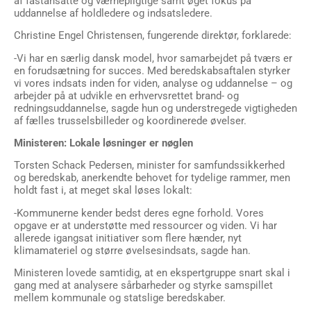
af fastansatte og værnepligtige samt øget fokus på
uddannelse af holdledere og indsatsledere.
Christine Engel Christensen, fungerende direktør, forklarede:
-Vi har en særlig dansk model, hvor samarbejdet på tværs er
en forudsætning for succes. Med beredskabsaftalen styrker
vi vores indsats inden for viden, analyse og uddannelse – og
arbejder på at udvikle en erhvervsrettet brand- og
redningsuddannelse, sagde hun og understregede vigtigheden
af fælles trusselsbilleder og koordinerede øvelser.
Ministeren: Lokale løsninger er nøglen
Torsten Schack Pedersen, minister for samfundssikkerhed
og beredskab, anerkendte behovet for tydelige rammer, men
holdt fast i, at meget skal løses lokalt:
-Kommunerne kender bedst deres egne forhold. Vores
opgave er at understøtte med ressourcer og viden. Vi har
allerede igangsat initiativer som flere hænder, nyt
klimamateriel og større øvelsesindsats, sagde han.
Ministeren lovede samtidig, at en ekspertgruppe snart skal i
gang med at analysere sårbarheder og styrke samspillet
mellem kommunale og statslige beredskaber.