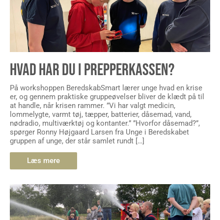
HVAD HAR DU I PREPPERKASSEN?
På workshoppen BeredskabSmart lærer unge hvad en krise
er, og gennem praktiske gruppeøvelser bliver de klædt på til
at handle, når krisen rammer. ”Vi har valgt medicin,
lommelygte, varmt tøj, tæpper, batterier, dåsemad, vand,
nødradio, multiværktøj og kontanter.” ”Hvorfor dåsemad?”,
spørger Ronny Højgaard Larsen fra Unge i Beredskabet
gruppen af unge, der står samlet rundt […]
Læs mere