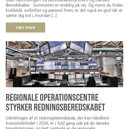
lyder opfordringen fra Beredskabsstyrelsen og Danske
Beredskaber. Sommeren er endelig på vej. Og mens du finder
koldskål, solbriller og parasol frem, er det også en god idé at
sætte dig ind i, hvordan […]
Læs mere
REGIONALE OPERATIONSCENTRE
STYRKER REDNINGSBEREDSKABET
Udviklingen af et redningsberedskab, der kan håndtere
trusselsbilledet i 2026, er i fuld gang ude på de danske
brandstationer, og helt centrale er de regionale