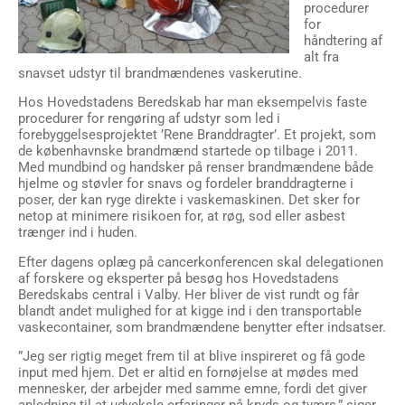
procedurer
for
håndtering af
alt fra
snavset udstyr til brandmændenes vaskerutine.
Hos Hovedstadens Beredskab har man eksempelvis faste
procedurer for rengøring af udstyr som led i
forebyggelsesprojektet ’Rene Branddragter’. Et projekt, som
de københavnske brandmænd startede op tilbage i 2011.
Med mundbind og handsker på renser brandmændene både
hjelme og støvler for snavs og fordeler branddragterne i
poser, der kan ryge direkte i vaskemaskinen. Det sker for
netop at minimere risikoen for, at røg, sod eller asbest
trænger ind i huden.
Efter dagens oplæg på cancerkonferencen skal delegationen
af forskere og eksperter på besøg hos Hovedstadens
Beredskabs central i Valby. Her bliver de vist rundt og får
blandt andet mulighed for at kigge ind i den transportable
vaskecontainer, som brandmændene benytter efter indsatser.
”Jeg ser rigtig meget frem til at blive inspireret og få gode
input med hjem. Det er altid en fornøjelse at mødes med
mennesker, der arbejder med samme emne, fordi det giver