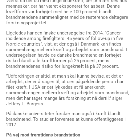
Værst så det ud med lungehindekræft, der primært ses hos
mennesker, der har været eksponeret for asbest. Denne
kræftform var forhøjet med hele 100 procent blandt
brandmændene sammenlignet med de resterende deltagere i
forskningsprojektet.
Ligeledes har den finske undersøgelse fra 2014, ”Cancer
incidence among firefighters: 45 years of follow-up in five
Nordic countries”, vist, at der også i Danmark kan findes
sammenhæng mellem kræft og arbejdet som brandmand. I
undersøgelsen havde de danske brandmænd en forhøjet
risiko blandt alle kræftformer på 25 procent, mens
brandmændenes risiko for lungekræft lå på 37 procent.
”Udfordringen er altid, at man skal kunne bevise, at det er
arbejdet, der er årsagen til, at den pågældende person har
fået kræft. I USA er det lykkedes at få anerkendt
sammenhængen mellem kræft og arbejdet som brandmand,
men det har taget mange års forskning at nå dertil,” siger
Jeffery L. Burgess.
På danske universiteter forsker man også i kræft blandt
brandmænd. To studier forventes at kunne offentliggøres i
2017.
På vej mod fremtidens brandstation