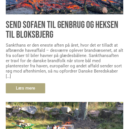
SEND SOFAEN TIL GENBRUG OG HEKSEN
TIL BLOKSBJERG
Sankthans er den eneste aften på året, hvor det er tilladt at
afbrænde haveaffald – desværre oplever brandvæsenet, at alt
fra sofaer til biler havner på glædesbålene. Sankthansaften
er travl for de danske brandfolk når store bål med
planterester fra haven, europaller og andet affald sender sort
røg mod aftenhimlen, så nu opfordrer Danske Beredskaber
[…]
Læs mere