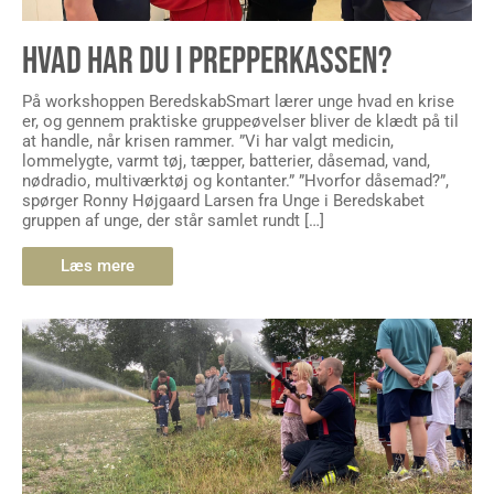
HVAD HAR DU I PREPPERKASSEN?
På workshoppen BeredskabSmart lærer unge hvad en krise
er, og gennem praktiske gruppeøvelser bliver de klædt på til
at handle, når krisen rammer. ”Vi har valgt medicin,
lommelygte, varmt tøj, tæpper, batterier, dåsemad, vand,
nødradio, multiværktøj og kontanter.” ”Hvorfor dåsemad?”,
spørger Ronny Højgaard Larsen fra Unge i Beredskabet
gruppen af unge, der står samlet rundt […]
Læs mere