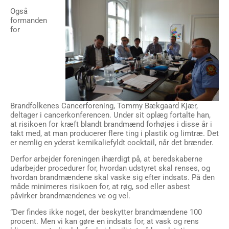
Også
formanden
for
Brandfolkenes Cancerforening, Tommy Bækgaard Kjær,
deltager i cancerkonferencen. Under sit oplæg fortalte han,
at risikoen for kræft blandt brandmænd forhøjes i disse år i
takt med, at man producerer flere ting i plastik og limtræ. Det
er nemlig en yderst kemikaliefyldt cocktail, når det brænder.
Derfor arbejder foreningen ihærdigt på, at beredskaberne
udarbejder procedurer for, hvordan udstyret skal renses, og
hvordan brandmændene skal vaske sig efter indsats. På den
måde minimeres risikoen for, at røg, sod eller asbest
påvirker brandmændenes ve og vel.
”Der findes ikke noget, der beskytter brandmændene 100
procent. Men vi kan gøre en indsats for, at vask og rens