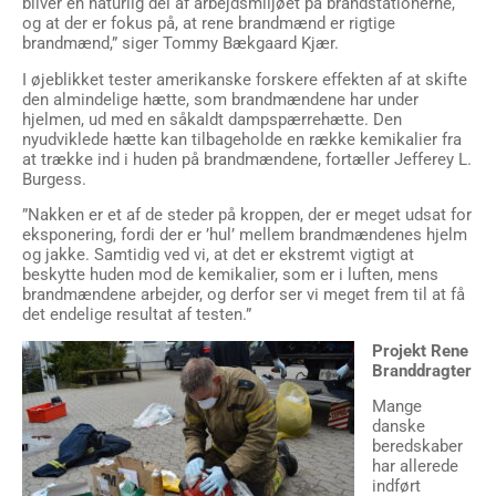
bliver en naturlig del af arbejdsmiljøet på brandstationerne,
og at der er fokus på, at rene brandmænd er rigtige
brandmænd,” siger Tommy Bækgaard Kjær.
I øjeblikket tester amerikanske forskere effekten af at skifte
den almindelige hætte, som brandmændene har under
hjelmen, ud med en såkaldt dampspærrehætte. Den
nyudviklede hætte kan tilbageholde en række kemikalier fra
at trække ind i huden på brandmændene, fortæller Jefferey L.
Burgess.
”Nakken er et af de steder på kroppen, der er meget udsat for
eksponering, fordi der er ’hul’ mellem brandmændenes hjelm
og jakke. Samtidig ved vi, at det er ekstremt vigtigt at
beskytte huden mod de kemikalier, som er i luften, mens
brandmændene arbejder, og derfor ser vi meget frem til at få
det endelige resultat af testen.”
Projekt Rene
Branddragter
Mange
danske
beredskaber
har allerede
indført