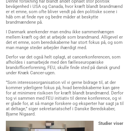
Denne forskning har blandt andet opnået stor politisk
bevågenhed i USA og Canada, hvor kræft blandt brandmænd
er et emne, som ofte bliver vendt på den politiske scene i
håb om at finde nye og bedre måder at beskytte
brandmændene på.
I Danmark anerkender man endnu ikke sammenhængen
mellem kræft og det at arbejde som brandmand. Alligevel er
det et emne, som beredskaberne har stort fokus på, og som
man mange steder arbejder ihærdigt med.
Derfor var det også helt oplagt, at cancerkonferencen, som
afholdes i samarbejde med den fælleseuropæiske
brandofficerforening, FEU, skulle finde sted på dansk grund
under Knæk Cancer-ugen.
”Som interesseorganisation vil vi gerne bidrage til, at der
kommer yderligere fokus på, hvad beredskaberne kan gøre
for at minimere risikoen for kræft blandt brandmænd. Derfor
tog vi sammen med FEU initiativ til denne konference, og vi
er glade for, at så mange forskere og eksperter har sagt ja til
at deltage,” siger sekretariatschef i Danske Beredskaber,
Bjarne Nigaard.
Studier viser