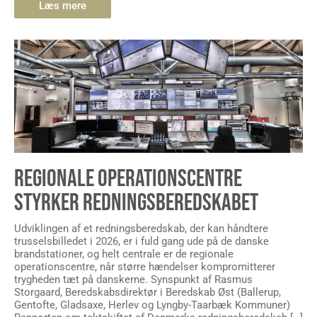
Læs mere
REGIONALE OPERATIONSCENTRE
STYRKER REDNINGSBEREDSKABET
Udviklingen af et redningsberedskab, der kan håndtere
trusselsbilledet i 2026, er i fuld gang ude på de danske
brandstationer, og helt centrale er de regionale
operationscentre, når større hændelser kompromitterer
trygheden tæt på danskerne. Synspunkt af Rasmus
Storgaard, Beredskabsdirektør i Beredskab Øst (Ballerup,
Gentofte, Gladsaxe, Herlev og Lyngby-Taarbæk Kommuner)