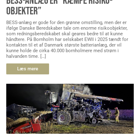
BESS-ANLÆG ER “KÆMPE RISIKO-
OBJEKTER”
BESS-anlæg er gode for den grønne omstilling, men der er
ifølge Danske Beredskaber tale om enorme risikoobjekter,
som redningsberedskabet skal geares bedre til at kunne
håndtere. På Bornholm har selskabet EWII i 2025 tændt for
kontakten til et af Danmark største batterianlæg, der vil
kunne holde de cirka 40.000 bornholmere med strøm i
halvanden time. […]
Læs mere