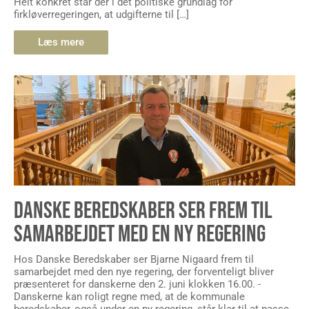
Helt konkret står der i det politiske grundlag for
firkløverregeringen, at udgifterne til […]
Læs mere
DANSKE BEREDSKABER SER FREM TIL
SAMARBEJDET MED EN NY REGERING
Hos Danske Beredskaber ser Bjarne Nigaard frem til
samarbejdet med den nye regering, der forventeligt bliver
præsenteret for danskerne den 2. juni klokken 16.00. -
Danskerne kan roligt regne med, at de kommunale