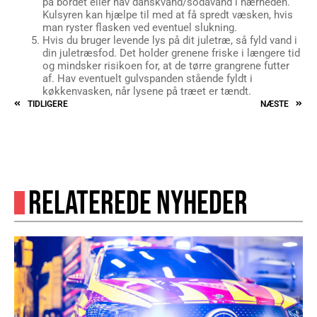
på bordet eller hav danskvand/sodavand i nærheden.
Kulsyren kan hjælpe til med at få spredt væsken, hvis
man ryster flasken ved eventuel slukning.
Hvis du bruger levende lys på dit juletræ, så fyld vand i
din juletræsfod. Det holder grenene friske i længere tid
og mindsker risikoen for, at de tørre grangrene futter
af. Hav eventuelt gulvspanden stående fyldt i
køkkenvasken, når lysene på træet er tændt.
TIDLIGERE
NÆSTE
RELATEREDE NYHEDER