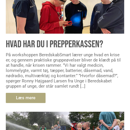
HVAD HAR DU I PREPPERKASSEN?
På workshoppen BeredskabSmart lærer unge hvad en krise
er, og gennem praktiske gruppeøvelser bliver de klædt på til
at handle, når krisen rammer. ”Vi har valgt medicin,
lommelygte, varmt tøj, tæpper, batterier, dåsemad, vand,
nødradio, multiværktøj og kontanter.” ”Hvorfor dåsemad?”,
spørger Ronny Højgaard Larsen fra Unge i Beredskabet
gruppen af unge, der står samlet rundt […]
Læs mere