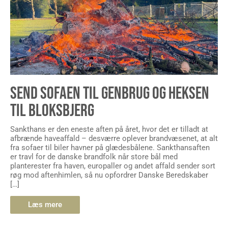
SEND SOFAEN TIL GENBRUG OG HEKSEN
TIL BLOKSBJERG
Sankthans er den eneste aften på året, hvor det er tilladt at
afbrænde haveaffald – desværre oplever brandvæsenet, at alt
fra sofaer til biler havner på glædesbålene. Sankthansaften
er travl for de danske brandfolk når store bål med
planterester fra haven, europaller og andet affald sender sort
røg mod aftenhimlen, så nu opfordrer Danske Beredskaber
[…]
Læs mere