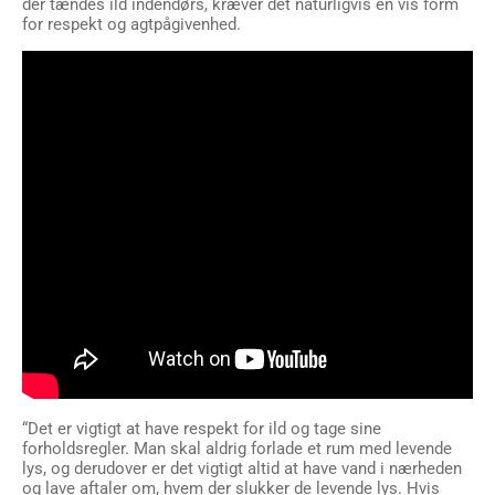
der tændes ild indendørs, kræver det naturligvis en vis form
for respekt og agtpågivenhed.
“Det er vigtigt at have respekt for ild og tage sine
forholdsregler. Man skal aldrig forlade et rum med levende
lys, og derudover er det vigtigt altid at have vand i nærheden
og lave aftaler om, hvem der slukker de levende lys. Hvis