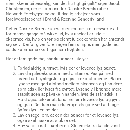
man ikke er påpasselig, kan det hurtigt gå galt,” siger Jacob
Christensen, der er formand for Danske Beredskabers
Netværk Forebyggelse og til daglig arbejder som
forebyggelseschef i Brand & Redning Sønderjylland.
Det er Danske Beredskabers medlemmer, der desværre alt
for mange gange må rykke ud, hvis uheldet er ude –
eksempelvis, hvis en tør og glemt juledekoration har antændt
sig selv. Derfor giver foreningen fem simple, men gode råd,
så du kommer sikkert igennem højtiden.
Her er fem gode råd, når du tænder julelys:
Forlad aldrig rummet, hvis der er levende lys tændt.
Lav din juledekoration med omtanke. Pas på med
brændbart pyntegrønt og nips i dekorationerne. Placer
lysene med god afstand mellem hinanden og i holdere,
som adskiller lyset fra pyntet. Lysene vil brænde mere
stabilt uden at påvirke hinanden, hvis de står adskilt.
Hold også sikker afstand mellem levende lys og pynt
og gran. Det kan man eksempelvis gøre ved at bruge
fyrfadslys i en holder.
Lav en regel om, at den der tænder for et levende lys,
også skal huske at slukke det.
Hav vand parat i nærheden. Stil en ekstra kande vand