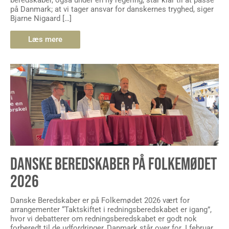
beredskaber, også under en ny regering, står klar til at passe
på Danmark; at vi tager ansvar for danskernes tryghed, siger
Bjarne Nigaard […]
Læs mere
DANSKE BEREDSKABER PÅ FOLKEMØDET
2026
Danske Beredskaber er på Folkemødet 2026 vært for
arrangementer “Taktskiftet i redningsberedskabet er igang”,
hvor vi debatterer om redningsberedskabet er godt nok
forberedt til de udfordringer, Danmark står over for. I februar