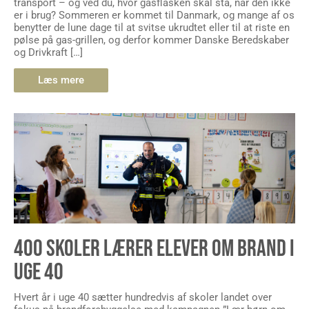
transport – og ved du, hvor gasflasken skal stå, når den ikke
er i brug? Sommeren er kommet til Danmark, og mange af os
benytter de lune dage til at svitse ukrudtet eller til at riste en
pølse på gas-grillen, og derfor kommer Danske Beredskaber
og Drivkraft […]
Læs mere
400 SKOLER LÆRER ELEVER OM BRAND I
UGE 40
Hvert år i uge 40 sætter hundredvis af skoler landet over