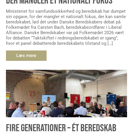
DER MANGLER ET NATIONALT FOKUS
Ministeriet for samfundssikkerhed og beredskab har dumpet
sin opgave, for der mangler et nationalt fokus, der kan samle
beredskabet, lød det under Danske Beredskabers debat på
Folkemødet fra Carsten Bach, beredskabsordfører i Liberal
Alliance. Danske Beredskaber var på Folkemødet 2026 vært
for debatten “Taktskiftet i redningsberedskabet er igang”,
hvor et panel debatterede beredskabets tilstand og […]
Læs mere
FIRE GENERATIONER – ÉT BEREDSKAB