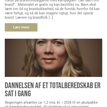
fokus på brandforebyggelse med kampagnen ”Lær børn om
brand”. Materialet er gratis og kan bestilles nu. Børn skal
lære om ild og brandsikkerhed, så de forstår, hvorfor ild kan
være farligt, og så de kan reagere rigtigt, hvis der opstår
brand. Lærere og brandfolk […]
Læs mere
DANNELSEN AF ET TOTALBEREDSKAB ER
SAT I GANG
Regeringen afsætter ca. 1,2 mia. kr. i 2026 til en akutpakke
på beredskabsområdet. Akutpakken skal gøre staten,