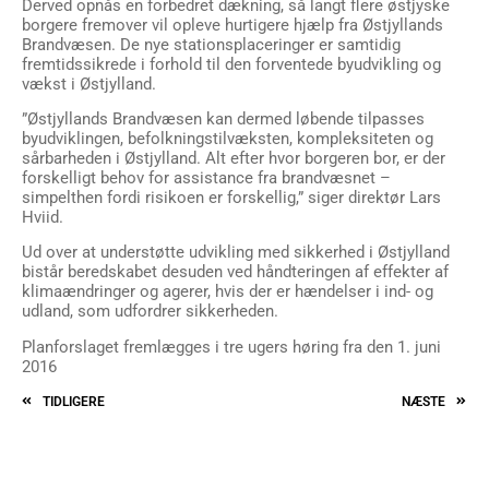
Derved opnås en forbedret dækning, så langt flere østjyske
borgere fremover vil opleve hurtigere hjælp fra Østjyllands
Brandvæsen. De nye stationsplaceringer er samtidig
fremtidssikrede i forhold til den forventede byudvikling og
vækst i Østjylland.
”Østjyllands Brandvæsen kan dermed løbende tilpasses
byudviklingen, befolkningstilvæksten, kompleksiteten og
sårbarheden i Østjylland. Alt efter hvor borgeren bor, er der
forskelligt behov for assistance fra brandvæsnet –
simpelthen fordi risikoen er forskellig,” siger direktør Lars
Hviid.
Ud over at understøtte udvikling med sikkerhed i Østjylland
bistår beredskabet desuden ved håndteringen af effekter af
klimaændringer og agerer, hvis der er hændelser i ind- og
udland, som udfordrer sikkerheden.
Planforslaget fremlægges i tre ugers høring fra den 1. juni
2016
TIDLIGERE
NÆSTE