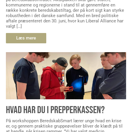
kommunerne og regionerne i stand til at gennemføre en
række konkrete beredskabstiltag, der på kort sigt kan styrke
robustheden i det danske samfund. Med en bred politiske
aftale præsenteret den 30. juni, hvor kun Liberal Alliance har
valgt […]
Læs mere
HVAD HAR DU I PREPPERKASSEN?
På workshoppen BeredskabSmart lærer unge hvad en krise
er, og gennem praktiske gruppeøvelser bliver de klædt på til
at handle, når krisen rammer. ”Vi har valgt medicin,