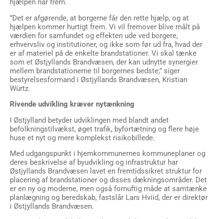
hjælpen når frem.
”Det er afgørende, at borgerne får den rette hjælp, og at
hjælpen kommer hurtigt frem. Vi vil fremover blive målt på
værdien for samfundet og effekten ude ved borgere,
erhvervsliv og institutioner, og ikke som før ud fra, hvad der
er af materiel på de enkelte brandstationer. Vi skal tænke
som et Østjyllands Brandvæsen, der kan udnytte synergier
mellem brandstationerne til borgernes bedste,” siger
bestyrelsesformand i Østjyllands Brandvæsen, Kristian
Würtz.
Rivende udvikling kræver nytænkning
I Østjylland betyder udviklingen med blandt andet
befolkningstilvækst, øget trafik, byfortætning og flere høje
huse et nyt og mere komplekst risikobillede.
Med udgangspunkt i hjemkommunernes kommuneplaner og
deres beskrivelse af byudvikling og infrastruktur har
Østjyllands Brandvæsen lavet en fremtidssikret struktur for
placering af brandstationer og disses dækningsområder. Det
er en ny og moderne, men også fornuftig måde at samtænke
planlægning og beredskab, fastslår Lars Hviid, der er direktør
i Østjyllands Brandvæsen.