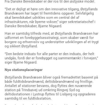
Fra Danske Beredskaber er der ros til den østjyske model.
”Det er dejligt at høre om den innovative tilgang, Østjyllands
Brandvæsen har taget til fremtidens opgaver. Selvfølgelig
skal beredskabet udvikles som en central del af
infrastrukturen, når byerne vokser,” siger sekretariatschef i
Danske Beredskaber, Bjarne Nigaard.
Han er samtidig tilfreds med, at Østjyllands Brandvæsen har
udformet en forebyggelsesstrategi, som skaber værdi for
borgere og erhvervsliv og understøtter udviklingen af et trygt
og sikkert Østjylland.
”Den bedste indsats for alle parter er den indsats, der helt
undgås, fordi der er forebygget og sammentænkt i forvejen,”
siger Bjarne Nigaard.
Nye stationsplaceringer
Østjyllands Brandvæsen bliver også fremadrettet baseret på
både fuldtidsbrandmænd, deltidsbrandmænd og frivillige.
Antallet af stationer bevares, dog flyttes den nuværende
station på Trindsøvej ud omkring Ringvej Syd og
deltidsstationen i Lystrup flyttes til Lisbjerg og opgraderes
samtidig til en fuldtidsstation.