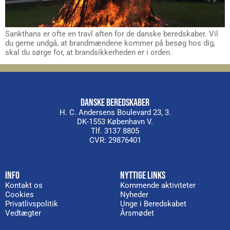
Sankthans er ofte en travl aften for de danske beredskaber. Vil
du gerne undgå, at brandmændene kommer på besøg hos dig,
skal du sørge for, at brandsikkerheden er i orden.
DANSKE BEREDSKABER
H. C. Andersens Boulevard 23, 3.
DK-1553 København V.
Tlf. 3137 8805
CVR: 29876401
INFO
NYTTIGE LINKS
Kontakt os
Kommende aktiviteter
Cookies
Nyheder
Privatlivspolitik
Unge i Beredskabet
Vedtægter
Årsmødet