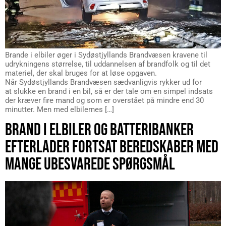
Brande i elbiler øger i Sydøstjyllands Brandvæsen kravene til
udrykningens størrelse, til uddannelsen af brandfolk og til det
materiel, der skal bruges for at løse opgaven.
Når Sydøstjyllands Brandvæsen sædvanligvis rykker ud for
at slukke en brand i en bil, så er der tale om en simpel indsats
der kræver fire mand og som er overstået på mindre end 30
minutter. Men med elbilernes […]
BRAND I ELBILER OG BATTERIBANKER
EFTERLADER FORTSAT BEREDSKABER MED
MANGE UBESVAREDE SPØRGSMÅL