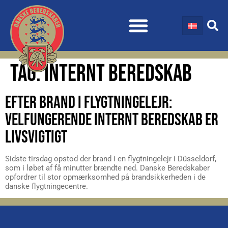
TAG:
INTERNT BEREDSKAB
EFTER BRAND I FLYGTNINGELEJR:
VELFUNGERENDE INTERNT BEREDSKAB ER
LIVSVIGTIGT
Sidste tirsdag opstod der brand i en flygtningelejr i Düsseldorf,
som i løbet af få minutter brændte ned. Danske Beredskaber
opfordrer til stor opmærksomhed på brandsikkerheden i de
danske flygtningecentre.