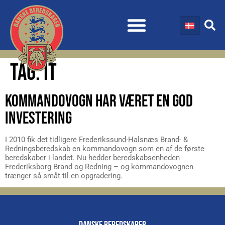
TAG:
IT
KOMMANDOVOGN HAR VÆRET EN GOD
INVESTERING
I 2010 fik det tidligere Frederikssund-Halsnæs Brand- &
Redningsberedskab en kommandovogn som en af de første
beredskaber i landet. Nu hedder beredskabsenheden
Frederiksborg Brand og Redning – og kommandovognen
trænger så småt til en opgradering.