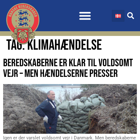
TAG:
KLIMAHÆNDELSE
BEREDSKABERNE ER KLAR TIL VOLDSOMT
VEJR – MEN HÆNDELSERNE PRESSER
Igen er der varslet voldsomt vejr i Danmark. Men beredskaberne