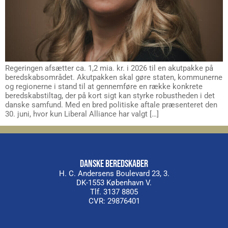
Regeringen afsætter ca. 1,2 mia. kr. i 2026 til en akutpakke på
beredskabsområdet. Akutpakken skal gøre staten, kommunerne
og regionerne i stand til at gennemføre en række konkrete
beredskabstiltag, der på kort sigt kan styrke robustheden i det
danske samfund. Med en bred politiske aftale præsenteret den
30. juni, hvor kun Liberal Alliance har valgt […]
DANSKE BEREDSKABER
H. C. Andersens Boulevard 23, 3.
DK-1553 København V.
Tlf. 3137 8805
CVR: 29876401