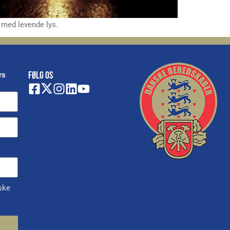
 med levende lys.
FØLG OS
rs
ske