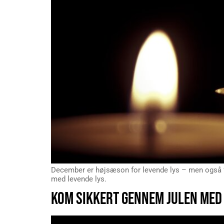
December er højsæson for levende lys – men også f
med levende lys.
KOM SIKKERT GENNEM JULEN MED 