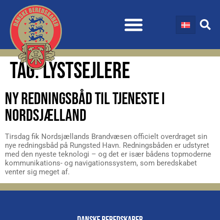
TAG:
LYSTSEJLERE
NY REDNINGSBÅD TIL TJENESTE I
NORDSJÆLLAND
Tirsdag fik Nordsjællands Brandvæsen officielt overdraget sin
nye redningsbåd på Rungsted Havn. Redningsbåden er udstyret
med den nyeste teknologi – og det er især bådens topmoderne
kommunikations- og navigationssystem, som beredskabet
venter sig meget af.