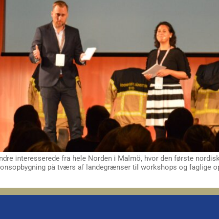
dre interesserede fra hele Norden i Malmö, hvor den første nord
relationsopbygning på tværs af landegrænser til workshops og faglig