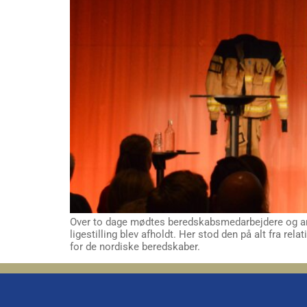
Over to dage mødtes beredskabsmedarbejdere og an
ligestilling blev afholdt. Her stod den på alt fra 
for de nordiske beredskaber.