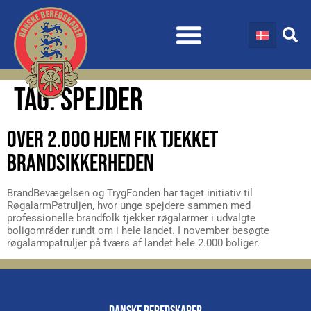
TAG:
SPEJDER
OVER 2.000 HJEM FIK TJEKKET
BRANDSIKKERHEDEN
BrandBevægelsen og TrygFonden har taget initiativ til
RøgalarmPatruljen, hvor unge spejdere sammen med
professionelle brandfolk tjekker røgalarmer i udvalgte
boligområder rundt om i hele landet. I november besøgte
røgalarmpatruljer på tværs af landet hele 2.000 boliger.