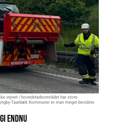
giske vejnet i hovedstadsområdet har store
g Lyngby-Taarbæk Kommuner er man meget bevidste
EGI ENDNU