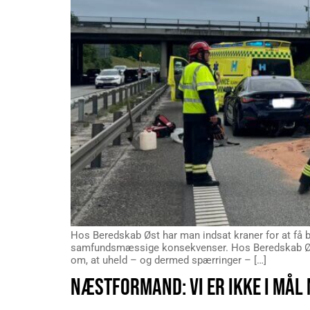
Hos Beredskab Øst har man indsat kraner for at få bi
samfundsmæssige konsekvenser. Hos Beredskab Øst,
om, at uheld – og dermed spærringer – […]
NÆSTFORMAND: VI ER IKKE I MÅL