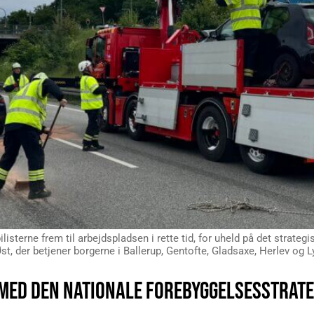
listerne frem til arbejdspladsen i rette tid, for uheld på det strate
 der betjener borgerne i Ballerup, Gentofte, Gladsaxe, Herlev o
 MED DEN NATIONALE FOREBYGGELSESSTRAT