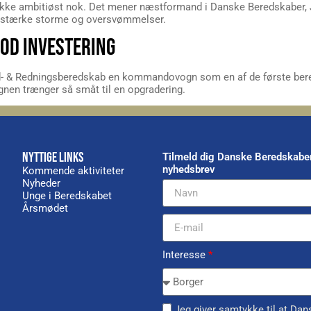
r ikke ambitiøst nok. Det mener næstformand i Danske Beredskaber,
, stærke storme og oversvømmelser.
OD INVESTERING
and- & Redningsberedskab en kommandovogn som en af de første ber
en trænger så småt til en opgradering.
NYTTIGE LINKS
Tilmeld dig Danske Beredskabe
nyhedsbrev
Kommende aktiviteter
Nyheder
Unge i Beredskabet
Årsmødet
Interesse
*
Jeg giver samtykke til at Dan