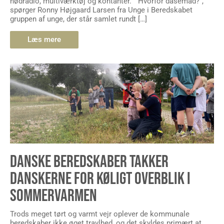
nødradio, multiværktøj og kontanter.” ”Hvorfor dåsemad?”,
spørger Ronny Højgaard Larsen fra Unge i Beredskabet
gruppen af unge, der står samlet rundt […]
Læs mere
DANSKE BEREDSKABER TAKKER
DANSKERNE FOR KØLIGT OVERBLIK I
SOMMERVARMEN
Trods meget tørt og varmt vejr oplever de kommunale
beredskaber ikke øget travlhed, og det skyldes primært at