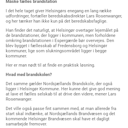
Måske fælles brandstation
I det hele taget giver Helsingørs enegang en lang række
udfordringer, fortæller beredskabsdirektør Lars Rosenwanger,
og her tænker han ikke kun på det beredskabsfaglige.
Han finder det naturligt, at Helsingør overtager lejemålet på
de brandstationer, der ligger i kommunen, men forholdene
omkring brandstationen i Espergærde bør overvejes. Den
blev bygget i fællesskab af Fredensborg og Helsingør
kommuner, lige som slukningsområdet ligger i begge
kommuner.
Her er man nødt til at finde en praktisk løsning.
Hvad med brandskolen?
Det samme gælder Nordsjællands Brandskole, der også
ligger i Helsingør Kommune. Her kunne det give god mening
at lave et fælles selskab til at drive den videre, mener Lars
Rosenwanger.
Det ville også passe fint sammen med, at man allerede fra
start skal indtænke, at Nordsjællands Brandvæsen og det
kommende Helsingør Brandvæsen skal have et dagligt
samarbejde fremover.