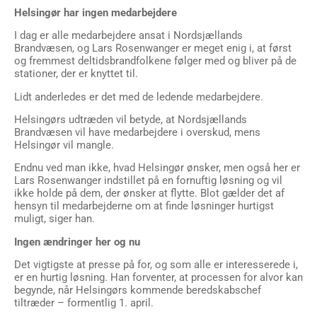
Helsingør har ingen medarbejdere
I dag er alle medarbejdere ansat i Nordsjællands
Brandvæsen, og Lars Rosenwanger er meget enig i, at først
og fremmest deltidsbrandfolkene følger med og bliver på de
stationer, der er knyttet til.
Lidt anderledes er det med de ledende medarbejdere.
Helsingørs udtræden vil betyde, at Nordsjællands
Brandvæsen vil have medarbejdere i overskud, mens
Helsingør vil mangle.
Endnu ved man ikke, hvad Helsingør ønsker, men også her er
Lars Rosenwanger indstillet på en fornuftig løsning og vil
ikke holde på dem, der ønsker at flytte. Blot gælder det af
hensyn til medarbejderne om at finde løsninger hurtigst
muligt, siger han.
Ingen ændringer her og nu
Det vigtigste at presse på for, og som alle er interesserede i,
er en hurtig løsning. Han forventer, at processen for alvor kan
begynde, når Helsingørs kommende beredskabschef
tiltræder – formentlig 1. april.