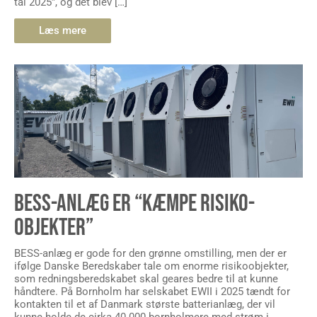
tal 2025”, og det blev […]
Læs mere
BESS-ANLÆG ER “KÆMPE RISIKO-
OBJEKTER”
BESS-anlæg er gode for den grønne omstilling, men der er
ifølge Danske Beredskaber tale om enorme risikoobjekter,
som redningsberedskabet skal geares bedre til at kunne
håndtere. På Bornholm har selskabet EWII i 2025 tændt for
kontakten til et af Danmark største batterianlæg, der vil
kunne holde de cirka 40.000 bornholmere med strøm i