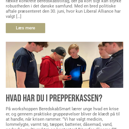
række konkrete beredskabstiltag, der på kort sigt kan styrke
robustheden i det danske samfund. Med en bred politiske
aftale præsenteret den 30. juni, hvor kun Liberal Alliance har
valgt […]
Læs mere
HVAD HAR DU I PREPPERKASSEN?
På workshoppen BeredskabSmart lærer unge hvad en krise
er, og gennem praktiske gruppeøvelser bliver de klædt på til
at handle, når krisen rammer. ”Vi har valgt medicin,
lommelygte, varmt tøj, tæpper, batterier, dåsemad, vand,