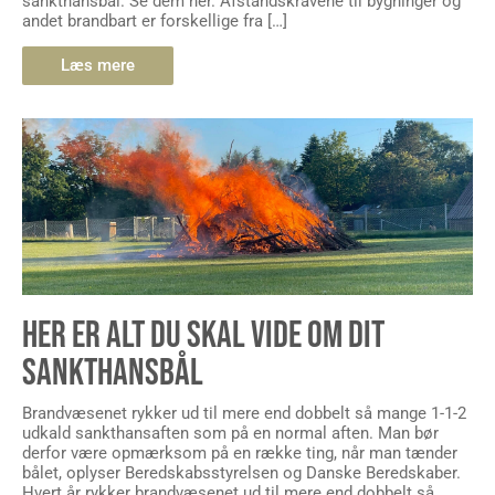
sankthansbål. Se dem her. Afstandskravene til bygninger og
andet brandbart er forskellige fra […]
Læs mere
HER ER ALT DU SKAL VIDE OM DIT
SANKTHANSBÅL
Brandvæsenet rykker ud til mere end dobbelt så mange 1-1-2
udkald sankthansaften som på en normal aften. Man bør
derfor være opmærksom på en række ting, når man tænder
bålet, oplyser Beredskabsstyrelsen og Danske Beredskaber.
Hvert år rykker brandvæsenet ud til mere end dobbelt så