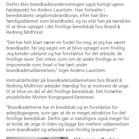
Derfor blev brandkadetundervisningen også hurtigt ugens
højdepunkt for Anders Lauritzen. Han fortsatte i
beredskabets ungdomsbrandkorps, efter han blev
færdiguddannet som brandkadet, og nu står han på tærsklen
til at blive optaget i det frivillige beredskab hos Brand &
Redning MidtVest.
”Det har helt klart været en fordel for mig, at jeg har været
brandkadet, før jeg søgte om at blive optaget som frivillig.
Jeg kender udstyret og har forståelse for det arbejde, de
frivillige laver. Det virker, som om de andre frivillige er ret
imponerede over, hvad vi har lært under
brandkadetuddannelsen,” siger Anders Lauritzen.
Instruktørholdet på brandkadetuddannelsen hos Brand &
Redning MidtVest arbejder ihærdigt for at motivere de unge
til at blive en del af det frivillige beredskab. Det fortæller
projektleder Morten Kongsgaard-Sørensen.
”Brandkadetterne har et kendskab og en forståelse for
arbejdsgangene, som gør, at de er meget attraktive for det
frivillige beredskab. Derfor gør vi naturligvis også meget for
at holde de unge til ilden og bygge bro mellem uddannelsen
som brandkadet og arbejdet som frivillig brandmand.”