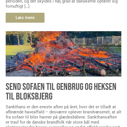
perioden, og det skyldes i høj grad at danskerne opfører sig
fornuftigt […]
Læs mere
SEND SOFAEN TIL GENBRUG OG HEKSEN
TIL BLOKSBJERG
Sankthans er den eneste aften på året, hvor det er tilladt at
afbrænde haveaffald – desværre oplever brandvæsenet, at alt
fra sofaer til biler havner på glædesbålene. Sankthansaften
er travl for de danske brandfolk når store bål med