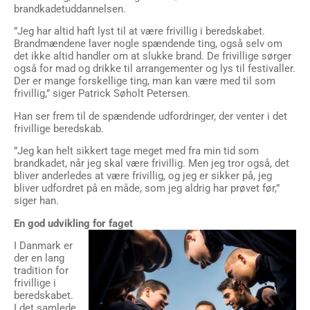
brandkadetuddannelsen.
”Jeg har altid haft lyst til at være frivillig i beredskabet.
Brandmændene laver nogle spændende ting, også selv om
det ikke altid handler om at slukke brand. De frivillige sørger
også for mad og drikke til arrangementer og lys til festivaller.
Der er mange forskellige ting, man kan være med til som
frivillig,” siger Patrick Søholt Petersen.
Han ser frem til de spændende udfordringer, der venter i det
frivillige beredskab.
”Jeg kan helt sikkert tage meget med fra min tid som
brandkadet, når jeg skal være frivillig. Men jeg tror også, det
bliver anderledes at være frivillig, og jeg er sikker på, jeg
bliver udfordret på en måde, som jeg aldrig har prøvet før,”
siger han.
En god udvikling for faget
I Danmark er
der en lang
tradition for
frivillige i
beredskabet.
I det samlede