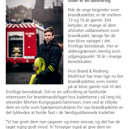
Alder er en udfordring
Når de unge begynder som
brandkadetter, er de mellem
13 og 16 år gamle. Det
betyder, at mange af dem
afslutter uddannelsen som
brandkadet, længe før de
kan blive optaget i det
frivillige beredskab. Her er
aldersgrænsen nemlig som
udgangspunkt 18 år i mange
beredskaber.
Hos Brand & Redning
MidtVest har man lige nu fire
brandkadetter, som venter
på at blive gamle nok til det
frivillige beredskab. Det er en udfordring at fastholde
interessen for brandmandsfaget hos kadetterne i så lang tid,
erkender Morten Kongsgaard-Sørensen, men ved at tilbyde
dem en rolle som hjælpeinstruktører for nye brandkadetter er
det lykkedes at holde fast i de færdiguddannede kadetter.
”Vi har givet dem nye opgaver og mere ansvar, og det har de
taget rigtig godt imod. Vi forsøger også at give dem en