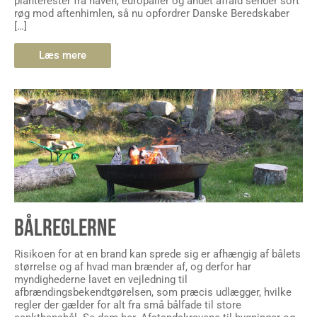
planterester fra haven, europaller og andet affald sender sort
røg mod aftenhimlen, så nu opfordrer Danske Beredskaber
[…]
Læs mere
BÅLREGLERNE
Risikoen for at en brand kan sprede sig er afhængig af bålets
størrelse og af hvad man brænder af, og derfor har
myndighederne lavet en vejledning til
afbrændingsbekendtgørelsen, som præcis udlægger, hvilke
regler der gælder for alt fra små bålfade til store