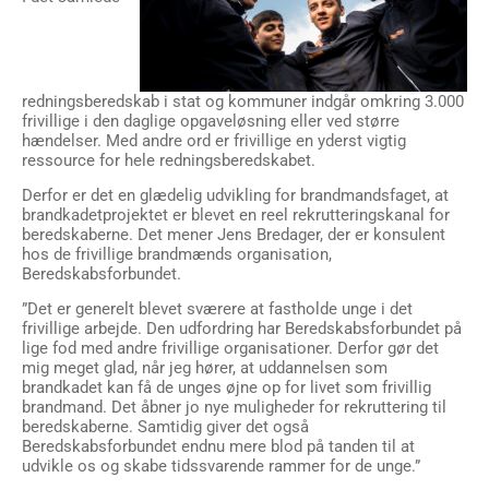
redningsberedskab i stat og kommuner indgår omkring 3.000
frivillige i den daglige opgaveløsning eller ved større
hændelser. Med andre ord er frivillige en yderst vigtig
ressource for hele redningsberedskabet.
Derfor er det en glædelig udvikling for brandmandsfaget, at
brandkadetprojektet er blevet en reel rekrutteringskanal for
beredskaberne. Det mener Jens Bredager, der er konsulent
hos de frivillige brandmænds organisation,
Beredskabsforbundet.
”Det er generelt blevet sværere at fastholde unge i det
frivillige arbejde. Den udfordring har Beredskabsforbundet på
lige fod med andre frivillige organisationer. Derfor gør det
mig meget glad, når jeg hører, at uddannelsen som
brandkadet kan få de unges øjne op for livet som frivillig
brandmand. Det åbner jo nye muligheder for rekruttering til
beredskaberne. Samtidig giver det også
Beredskabsforbundet endnu mere blod på tanden til at
udvikle os og skabe tidssvarende rammer for de unge.”