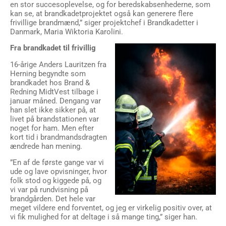
en stor succesoplevelse, og for beredskabsenhederne, som
kan se, at brandkadetprojektet også kan generere flere
frivillige brandmænd,” siger projektchef i Brandkadetter i
Danmark, Maria Wiktoria Karolini.
Fra brandkadet til frivillig
16-årige Anders Lauritzen fra
Herning begyndte som
brandkadet hos Brand &
Redning MidtVest tilbage i
januar måned. Dengang var
han slet ikke sikker på, at
livet på brandstationen var
noget for ham. Men efter
kort tid i brandmandsdragten
ændrede han mening.
”En af de første gange var vi
ude og lave opvisninger, hvor
folk stod og kiggede på, og
vi var på rundvisning på
brandgården. Det hele var
meget vildere end forventet, og jeg er virkelig positiv over, at
vi fik mulighed for at deltage i så mange ting,” siger han.