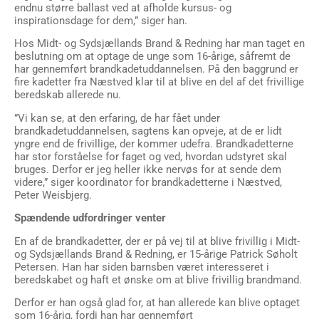
endnu større ballast ved at afholde kursus- og
inspirationsdage for dem,” siger han.
Hos Midt- og Sydsjællands Brand & Redning har man taget en
beslutning om at optage de unge som 16-årige, såfremt de
har gennemført brandkadetuddannelsen. På den baggrund er
fire kadetter fra Næstved klar til at blive en del af det frivillige
beredskab allerede nu.
”Vi kan se, at den erfaring, de har fået under
brandkadetuddannelsen, sagtens kan opveje, at de er lidt
yngre end de frivillige, der kommer udefra. Brandkadetterne
har stor forståelse for faget og ved, hvordan udstyret skal
bruges. Derfor er jeg heller ikke nervøs for at sende dem
videre,” siger koordinator for brandkadetterne i Næstved,
Peter Weisbjerg.
Spændende udfordringer venter
En af de brandkadetter, der er på vej til at blive frivillig i Midt-
og Sydsjællands Brand & Redning, er 15-årige Patrick Søholt
Petersen. Han har siden barnsben været interesseret i
beredskabet og haft et ønske om at blive frivillig brandmand.
Derfor er han også glad for, at han allerede kan blive optaget
som 16-årig, fordi han har gennemført