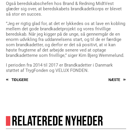
Også beredskabschefen hos Brand & Redning MidtVest
glæder sig over, at beredskabets brandkadetkorps er blevet
så stor en succes.
”Jeg er rigtig glad for, at det er lykkedes os at lave en kobling
mellem det gode brandkadetprojekt og vores frivillige
beredskab. Når jeg kigger på de unge, så gennemgår de en
enorm udvikling fra uddannelsens start, og til de er færdige
som brandkadetter, og derfor er det så positivt, at vi kan
høste frugterne af det arbejde senere ved at optage
brandkadetterne som frivillige,” siger Kim Bjerg Wemmelund.
I perioden fra 2014 til 2017 er Brandkadetter i Danmark
støttet af TrygFonden og VELUX FONDEN.
TIDLIGERE
NÆSTE
RELATEREDE NYHEDER