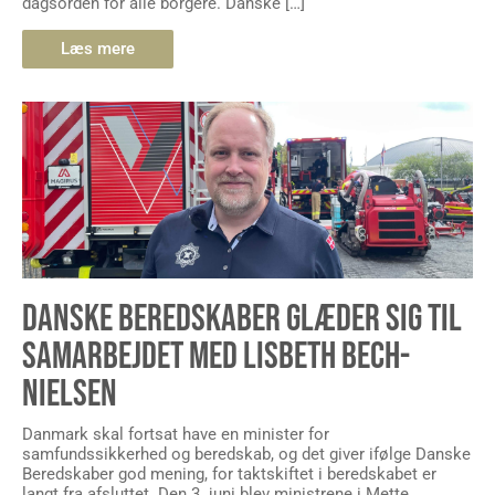
dagsorden for alle borgere. Danske […]
Læs mere
DANSKE BEREDSKABER GLÆDER SIG TIL
SAMARBEJDET MED LISBETH BECH-
NIELSEN
Danmark skal fortsat have en minister for
samfundssikkerhed og beredskab, og det giver ifølge Danske
Beredskaber god mening, for taktskiftet i beredskabet er
langt fra afsluttet. Den 3. juni blev ministrene i Mette