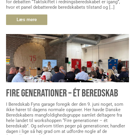
for debatten “Taktskiftet i redningsberedskabet er igang”,
hvor et panel debatterede beredskabets tilstand og […]
Læs mere
FIRE GENERATIONER – ÉT BEREDSKAB
I Beredskab Fyns garage foregik der den 9. juni noget, som
ikke hører til dagens normale opgaver. Her havde Danske
Beredskabers mangfoldighedsgruppe samlet deltagere fra
hele landet til workshoppen “Fire generationer – ét
beredskab”. Og selvom titlen peger på generationer, handler
dagen i lige så høj grad om at udfordre nogle af de