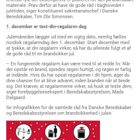
materiale. Prøv derfor at have de gode råd i baghovedet i
juletiden, siger konstitueret sekretariatschef i Danske
Beredskaber, Tim Ole Simonsen.
1. december er test-din-røgalarm-dag
Julemåneden lægger ud med en vigtig dato, nemlig fælles
nordisk røgalarmdag den 1. december. Start december med
at tjekke, at din røgalarm virker, så har du allerede fulgt et af
de gode råd til en brandsikker jul.
– En fungerende røgalarm kan være med til at redde liv. Når
der opstår en brand, spredes røgen hurtigt, og røgen er farlig
at indånde. Hvis du har opsat røgalarmer i dit hjem, øger du
dine chancer for at blive advaret, inden branden når at brede
sig. Det kræver, at røgalarmerne virker, så husk at teste dem,
siger forebyggelsesekspert i Beredskabsstyrelsen, Mads
Dalgaard.
Se infografikken for de samlede råd fra Danske Beredskaber
og Beredskabsstyrelsen om brandsikkerhed i julen.