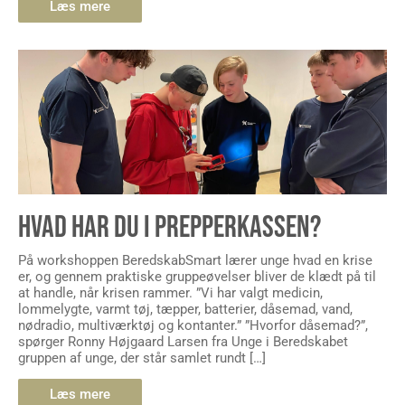
Læs mere
HVAD HAR DU I PREPPERKASSEN?
På workshoppen BeredskabSmart lærer unge hvad en krise
er, og gennem praktiske gruppeøvelser bliver de klædt på til
at handle, når krisen rammer. ”Vi har valgt medicin,
lommelygte, varmt tøj, tæpper, batterier, dåsemad, vand,
nødradio, multiværktøj og kontanter.” ”Hvorfor dåsemad?”,
spørger Ronny Højgaard Larsen fra Unge i Beredskabet
gruppen af unge, der står samlet rundt […]
Læs mere