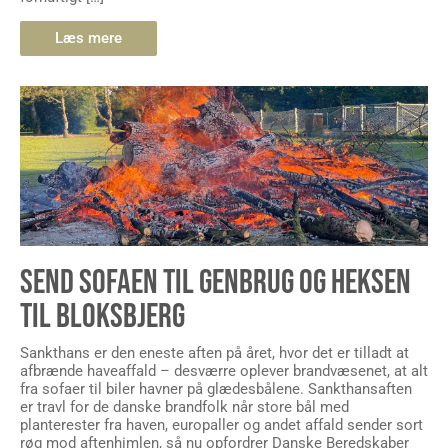
Læs mere
SEND SOFAEN TIL GENBRUG OG HEKSEN
TIL BLOKSBJERG
Sankthans er den eneste aften på året, hvor det er tilladt at
afbrænde haveaffald – desværre oplever brandvæsenet, at alt
fra sofaer til biler havner på glædesbålene. Sankthansaften
er travl for de danske brandfolk når store bål med
planterester fra haven, europaller og andet affald sender sort
røg mod aftenhimlen, så nu opfordrer Danske Beredskaber