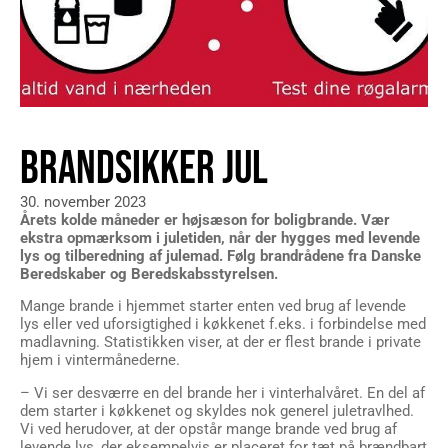
BRANDSIKKER JUL
30. november 2023
Årets kolde måneder er højsæson for boligbrande. Vær
ekstra opmærksom i juletiden, når der hygges med levende
lys og tilberedning af julemad. Følg brandrådene fra Danske
Beredskaber og Beredskabsstyrelsen.
Mange brande i hjemmet starter enten ved brug af levende
lys eller ved uforsigtighed i køkkenet f.eks. i forbindelse med
madlavning. Statistikken viser, at der er flest brande i private
hjem i vintermånederne.
– Vi ser desværre en del brande her i vinterhalvåret. En del af
dem starter i køkkenet og skyldes nok generel juletravlhed.
Vi ved herudover, at der opstår mange brande ved brug af
levende lys, der eksempelvis er placeret for tæt på brændbart