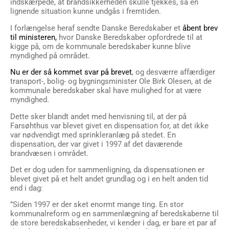
indskærpede, at brandsikkerheden skulle tjekkes, så en
lignende situation kunne undgås i fremtiden.
I forlængelse heraf sendte Danske Beredskaber et
åbent brev
til ministeren,
hvor Danske Beredskaber opfordrede til at
kigge på, om de kommunale beredskaber kunne blive
myndighed på området.
Nu er der så kommet svar på brevet
, og desværre affærdiger
transport-, bolig- og bygningsminister Ole Birk Olesen, at de
kommunale beredskaber skal have mulighed for at være
myndighed.
Dette sker blandt andet med henvisning til, at der på
Farsøhthus var blevet givet en dispensation for, at det ikke
var nødvendigt med sprinkleranlæg på stedet. En
dispensation, der var givet i 1997 af det daværende
brandvæsen i området.
Det er dog uden for sammenligning, da dispensationen er
blevet givet på et helt andet grundlag og i en helt anden tid
end i dag:
”Siden 1997 er der sket enormt mange ting. En stor
kommunalreform og en sammenlægning af beredskaberne til
de store beredskabsenheder, vi kender i dag, er bare et par af