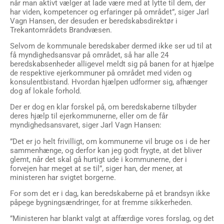
når man aktivt vælger at lade være med at lytte til dem, der
har viden, kompetencer og erfaringer på området”, siger Jarl
Vagn Hansen, der desuden er beredskabsdirektør i
Trekantområdets Brandvæsen.
Selvom de kommunale beredskaber dermed ikke ser ud til at
få myndighedsansvar på området, så har alle 24
beredskabsenheder alligevel meldt sig på banen for at hjælpe
de respektive ejerkommuner på området med viden og
konsulentbistand. Hvordan hjælpen udformer sig, afhænger
dog af lokale forhold.
Der er dog en klar forskel på, om beredskaberne tilbyder
deres hjælp til ejerkommunerne, eller om de får
myndighedsansvaret, siger Jarl Vagn Hansen:
”Det er jo helt frivilligt, om kommunerne vil bruge os i de her
sammenhænge, og derfor kan jeg godt frygte, at det bliver
glemt, når det skal gå hurtigt ude i kommunerne, der i
forvejen har meget at se til”, siger han, der mener, at
ministeren har svigtet borgerne.
For som det er i dag, kan beredskaberne på et brandsyn ikke
påpege bygningsændringer, for at fremme sikkerheden.
”Ministeren har blankt valgt at affærdige vores forslag, og det