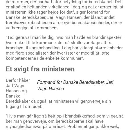
de reformer, der har haft stor betydning for beredskabet. Det
er altså en helt anden virkelighed i dag, og det er ærgerligt, at
ministeren ikke tager højde for det”, siger formand for
Danske Beredskaber, Jarl Vagn Hansen, der blandt andet
fremhæver robustheden af de nye beredskabsenheder, der er
uafhængige af kommunen:
”Tidligere var man heldig, hvis man havde en brandinspektør i
hver enkelt lille kommune, der så skulle varetage alt fra
brandsyn til sagsbehandling. I dag har vi langt større enheder
med flere specialister, der hver især er med til at løfte
kompetencerne i de enkelte kommuner”.
Et svigt fra ministeren
Derfor håber
Formand for Danske Beredskaber, Jarl
Jarl Vagn
Vagn Hansen.
Hansen og
Danske
Beredskaber da også, at ministeren vil genoverveje sin
tilgang til området.
”Hvis man går lige så højt op i brandsikkerhed, som vi gør, så
bør man genoverveje, om beredskaberne skal have
myndighedsansvar på området. Problemet går jo ikke væk,