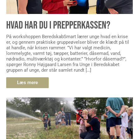
HVAD HAR DU I PREPPERKASSEN?
På workshoppen BeredskabSmart lærer unge hvad en krise
er, og gennem praktiske gruppeøvelser bliver de klædt på til
at handle, når krisen rammer. ”Vi har valgt medicin,
lommelygte, varmt tøj, tæpper, batterier, dåsemad, vand,
nødradio, multiværktøj og kontanter.” ”Hvorfor dåsemad?”,
spørger Ronny Højgaard Larsen fra Unge i Beredskabet
gruppen af unge, der står samlet rundt […]
Læs mere