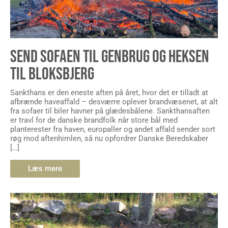
SEND SOFAEN TIL GENBRUG OG HEKSEN
TIL BLOKSBJERG
Sankthans er den eneste aften på året, hvor det er tilladt at
afbrænde haveaffald – desværre oplever brandvæsenet, at alt
fra sofaer til biler havner på glædesbålene. Sankthansaften
er travl for de danske brandfolk når store bål med
planterester fra haven, europaller og andet affald sender sort
røg mod aftenhimlen, så nu opfordrer Danske Beredskaber
[…]
Læs mere