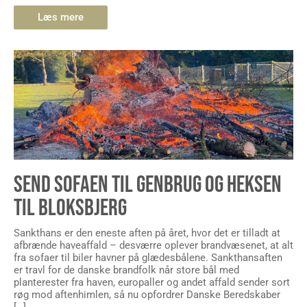
Læs mere
SEND SOFAEN TIL GENBRUG OG HEKSEN
TIL BLOKSBJERG
Sankthans er den eneste aften på året, hvor det er tilladt at
afbrænde haveaffald – desværre oplever brandvæsenet, at alt
fra sofaer til biler havner på glædesbålene. Sankthansaften
er travl for de danske brandfolk når store bål med
planterester fra haven, europaller og andet affald sender sort
røg mod aftenhimlen, så nu opfordrer Danske Beredskaber
[…]