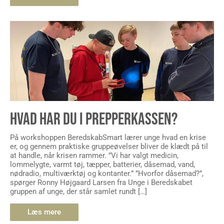
HVAD HAR DU I PREPPERKASSEN?
På workshoppen BeredskabSmart lærer unge hvad en krise
er, og gennem praktiske gruppeøvelser bliver de klædt på til
at handle, når krisen rammer. ”Vi har valgt medicin,
lommelygte, varmt tøj, tæpper, batterier, dåsemad, vand,
nødradio, multiværktøj og kontanter.” ”Hvorfor dåsemad?”,
spørger Ronny Højgaard Larsen fra Unge i Beredskabet
gruppen af unge, der står samlet rundt […]
Læs mere