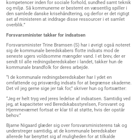
kompetencer inden for sociale forhold, sundhed samt teknik
og miljø. Så kommunerne er bestemt en væsentlig spiller i
den samlede danske krisehåndtering, og derfor er det rigtigt
set af ministeren at inddrage disse ressourcer i et samlet
overblik.”
Forsvarsminister takker for indsatsen
Forsvarsminister Trine Bramsen (S) har i øvrigt også noteret
sig de kommunale beredskabers flotte indsats mod de
seneste ugers voldsomme mængder vand. I et brev, der er
sendt til alle redningsberedskaber i landet, takker hun de
kommunale brandfolk for deres arbejde.
“I de kommunale redningsberedskaber har I ydet en
omfattende og prisværdig indsats for at begrænse skaderne.
Det vil jeg gerne sige jer tak for,” skriver hun og fortsætter:
“Jeg er helt tryg ved jeres ledelse af indsatsen. Samtidig ved
jeg, at kapaciteter ved Beredskabsstyrelsen, Forsvaret og
Hjemmeværnet fortsat er klar til at støtte, hvis der opstår
behov.”
Bjarne Nigaard glæder sig over forsvarsministerens tak og
understreger samtidig, at de kommunale beredskaber
allerede har benyttet sig af muligheden for at tilkalde