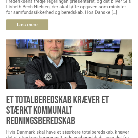
Frederiksens tredje regeringen præsenteret, og det bliver SFs
Lisbeth Bech-Nielsen, der skal løfte opgaven som minister
for samfundssikkerhed og beredskab. Hos Danske […]
Læs mere
ET TOTALBEREDSKAB KRÆVER ET
STÆRKT KOMMUNALT
REDNINGSBEREDSKAB
Hvis Danmark skal have et stærkere totalberedskab, kræver
det et stærkere kommunalt redningsberedskab, lyder det fra