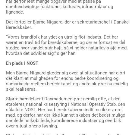
har derfor løst mange opgaver med at passe på
samfundsvigtige funktioner, kulturarv, infrastruktur og
lignende.
Det fortæller Bjarne Nigaard, der er sekretariatschef i Danske
Beredskaber.
“Vores brandfolk har ydet en utrolig flot indsats. Det har
været en travl tid for beredskaberne, og der er fortsat en del
steder, hvor vandet står højt, så vi holder naturligvis øje med,
hvordan det udvikler sig,” siger han.
En plads i NOST
Men Bjarne Nigaard glæder sig over, at situationen har gjort
det klart, at muligheden for endnu bedre koordinering og
samarbejde mellem beredskabet og andre aktører nu endelig
skal realiseres.
Større hændelser i Danmark medfører nemlig ofte, at der
etableres national krisestyring i National Operativ Stab, den
såkaldte NOST. Her har beredskaberne indtil nu ikke været
med, og derfor har der ikke kunnet skabes det bedst mulige
samlede risikobillede, koordinerede indsatser og overblik
over situationens løsning.