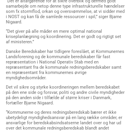
“Det er altafgørende for at sikre overblik og dermed godt
samarbejde om netop denne type infrastrukturelle hændelser
som fx stormflod, orkan og oversvømmelse, at vi sidder med
i NOST og kan få de samlede ressourcer i spil,” siger Bjarne
Nigaard.
“Det giver på alle måder en mere optimal national
kriseplanlægning og koordinering. Det er godt og rigtigt set
af ministeren.”
Danske Beredskaber har tidligere foreslået, at Kommunernes
Landsforening og de kommunale beredskaber får fast
repræsentation i National Operativ Stab med en
repræsentant fra de kommunale redningsberedskaber samt
en repræsentant fra kommunernes øvrige
myndighedsområder.
Det vil sikre og styrke koordineringen mellem beredskabet
på den ene side og forsvar, politi og andre civile myndigheder
på den anden side i tilfælde af større kriser i Danmark,
fortæller Bjarne Nigaard.
“Kommunerne og deres redningsberedskab bærer et ikke
ubetydeligt myndighedsansvar på en lang række områder, er
ansvarlige for beredskabsindsatserne landet over og har ud
over det kommunale redningsberedskab blandt andet