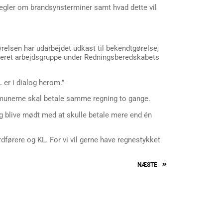
gler om brandsynsterminer samt hvad dette vil
yrelsen har udarbejdet udkast til bekendtgørelse,
nderet arbejdsgruppe under Redningsberedskabets
 er i dialog herom.”
ommunerne skal betale samme regning to gange.
ang blive mødt med at skulle betale mere end én
dførere og KL. For vi vil gerne have regnestykket
NÆSTE