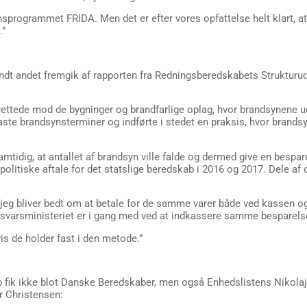
synsprogrammet FRIDA. Men det er efter vores opfattelse helt klart, a
.”
andt andet fremgik af rapporten fra Redningsberedskabets Strukturu
ttede mod de bygninger og brandfarlige oplag, hvor brandsynene ud f
e brandsynsterminer og indførte i stedet en praksis, hvor brandsy
tidig, at antallet af brandsyn ville falde og dermed give en bespare
politiske aftale for det statslige beredskab i 2016 og 2017. Dele a
it, jeg bliver bedt om at betale for de samme varer både ved kassen
svarsministeriet er i gang med ved at indkassere samme besparelse 
vis de holder fast i den metode.”
 fik ikke blot Danske Beredskaber, men også Enhedslistens Nikolaj V
r Christensen: