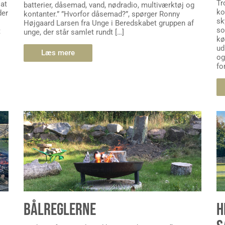
Tr
 at
batterier, dåsemad, vand, nødradio, multiværktøj og
ko
der
kontanter.” ”Hvorfor dåsemad?”, spørger Ronny
sk
Højgaard Larsen fra Unge i Beredskabet gruppen af
so
t
unge, der står samlet rundt […]
kø
ud
Læs mere
og
fo
BÅLREGLERNE
H