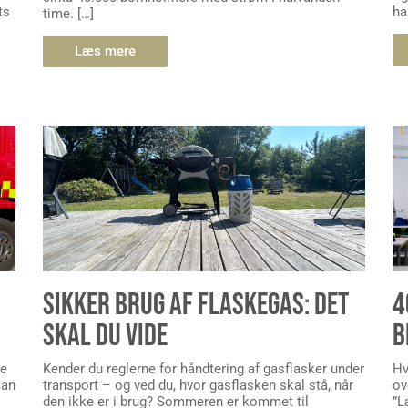
ts
ha
time. […]
Læs mere
SIKKER BRUG AF FLASKEGAS: DET
4
SKAL DU VIDE
B
le
Kender du reglerne for håndtering af gasflasker under
Hv
man
transport – og ved du, hvor gasflasken skal stå, når
ov
den ikke er i brug? Sommeren er kommet til
”L