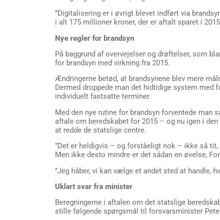
”Digitalisering er i øvrigt blevet indført via brand
i alt 175 millioner kroner, der er aftalt sparet i 2015
Nye regler for brandsyn
På baggrund af overvejelser og drøftelser, som bl
for brandsyn med virkning fra 2015.
Ændringerne betød, at brandsynene blev mere målre
Dermed droppede man det hidtidige system med fast
individuelt fastsatte terminer.
Med den nye rutine for brandsyn forventede man sam
aftale om beredskabet for 2015 – og nu igen i den 
at redde de statslige centre.
”Det er heldigvis – og forståeligt nok – ikke så t
Men ikke desto mindre er det sådan en øvelse, For
”Jeg håber, vi kan vælge et andet sted at handle, h
Uklart svar fra minister
Beregningerne i aftalen om det statslige beredskab
stille følgende spørgsmål til forsvarsminister Pete