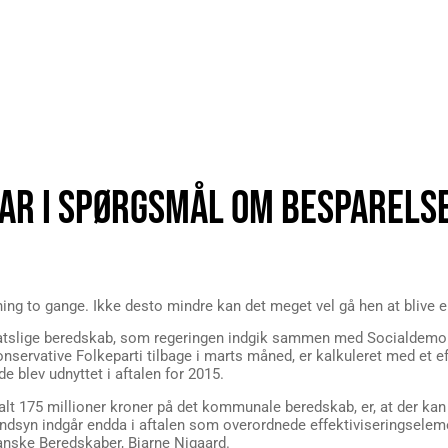
AR I SPØRGSMÅL OM BESPARELS
ning to gange. Ikke desto mindre kan det meget vel gå hen at blive e
 statslige beredskab, som regeringen indgik sammen med Socialdemokr
onservative Folkeparti tilbage i marts måned, er kalkuleret med et 
e blev udnyttet i aftalen for 2015.
alt 175 millioner kroner på det kommunale beredskab, er, at der kan 
randsyn indgår endda i aftalen som overordnede effektiviseringsele
Danske Beredskaber, Bjarne Nigaard.