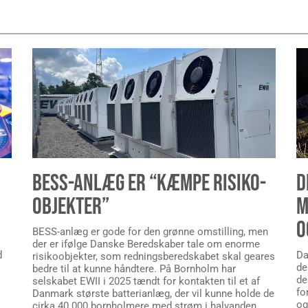
BESS-ANLÆG ER “KÆMPE RISIKO-
D
OBJEKTER”
M
O
BESS-anlæg er gode for den grønne omstilling, men
der er ifølge Danske Beredskaber tale om enorme
d
Da
risikoobjekter, som redningsberedskabet skal geares
de
bedre til at kunne håndtere. På Bornholm har
de
selskabet EWII i 2025 tændt for kontakten til et af
fo
Danmark største batterianlæg, der vil kunne holde de
og
cirka 40.000 bornholmere med strøm i halvanden