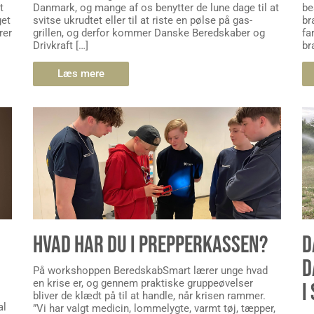
t
Danmark, og mange af os benytter de lune dage til at
be
get
svitse ukrudtet eller til at riste en pølse på gas-
br
rer
grillen, og derfor kommer Danske Beredskaber og
fa
Drivkraft […]
br
Læs mere
HVAD HAR DU I PREPPERKASSEN?
D
D
På workshoppen BeredskabSmart lærer unge hvad
en krise er, og gennem praktiske gruppeøvelser
I
bliver de klædt på til at handle, når krisen rammer.
al
”Vi har valgt medicin, lommelygte, varmt tøj, tæpper,