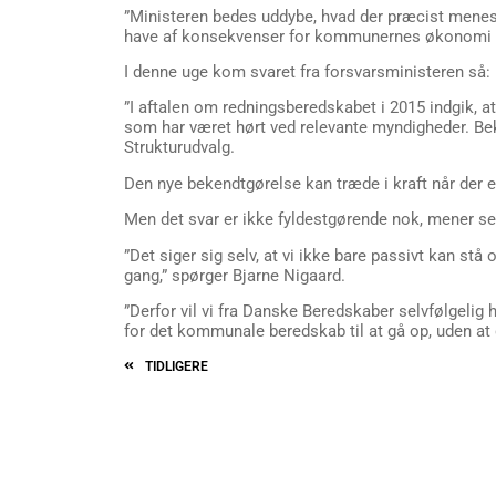
”Ministeren bedes uddybe, hvad der præcist mene
have af konsekvenser for kommunernes økonomi o
I denne uge kom svaret fra forsvarsministeren så:
”I aftalen om redningsberedskabet i 2015 indgik, a
som har været hørt ved relevante myndigheder. Be
Strukturudvalg.
Den nye bekendtgørelse kan træde i kraft når der 
Men det svar er ikke fyldestgørende nok, mener se
”Det siger sig selv, at vi ikke bare passivt kan s
gang,” spørger Bjarne Nigaard.
”Derfor vil vi fra Danske Beredskaber selvfølgelig
for det kommunale beredskab til at gå op, uden at 
TIDLIGERE