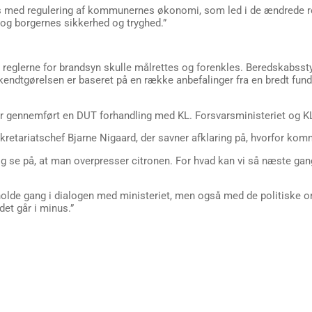
s med regulering af kommunernes økonomi, som led i de ændrede re
g borgernes sikkerhed og tryghed.”
t reglerne for brandsyn skulle målrettes og forenkles. Beredskabsst
kendtgørelsen er baseret på en række anbefalinger fra en bredt fu
er gennemført en DUT forhandling med KL. Forsvarsministeriet og KL
kretariatschef Bjarne Nigaard, der savner afklaring på, hvorfor k
tå og se på, at man overpresser citronen. For hvad kan vi så næste g
 holde gang i dialogen med ministeriet, men også med de politiske or
det går i minus.”