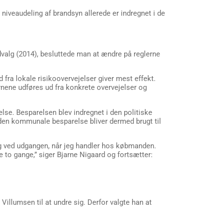
t niveaudeling af brandsyn allerede er indregnet i de
dvalg (2014), besluttede man at ændre på reglerne
ra lokale risikoovervejelser giver mest effekt.
nene udføres ud fra konkrete overvejelser og
lse. Besparelsen blev indregnet i den politiske
f den kommunale besparelse bliver dermed brugt til
 og ved udgangen, når jeg handler hos købmanden.
to gange,” siger Bjarne Nigaard og fortsætter:
illumsen til at undre sig. Derfor valgte han at