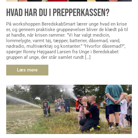
HVAD HAR DU I PREPPERKASSEN?
På workshoppen BeredskabSmart lærer unge hvad en krise
er, og gennem praktiske gruppeøvelser bliver de klædt på til
at handle, når krisen rammer. ”Vi har valgt medicin,
lommelygte, varmt tøj, tæpper, batterier, dåsemad, vand,
nødradio, multiværktøj og kontanter.” ”Hvorfor dåsemad?”,
spørger Ronny Højgaard Larsen fra Unge i Beredskabet
gruppen af unge, der står samlet rundt […]
Læs mere