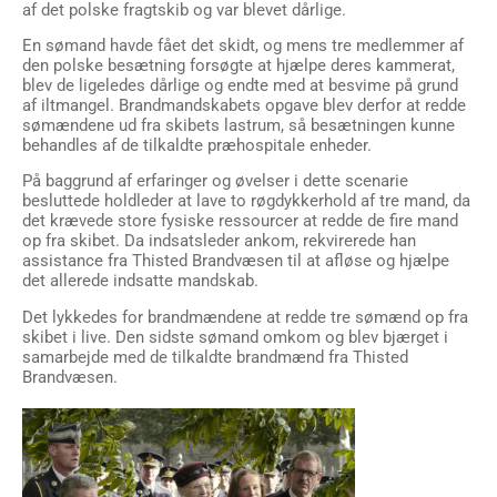
af det polske fragtskib og var blevet dårlige.
En sømand havde fået det skidt, og mens tre medlemmer af
den polske besætning forsøgte at hjælpe deres kammerat,
blev de ligeledes dårlige og endte med at besvime på grund
af iltmangel. Brandmandskabets opgave blev derfor at redde
sømændene ud fra skibets lastrum, så besætningen kunne
behandles af de tilkaldte præhospitale enheder.
På baggrund af erfaringer og øvelser i dette scenarie
besluttede holdleder at lave to røgdykkerhold af tre mand, da
det krævede store fysiske ressourcer at redde de fire mand
op fra skibet. Da indsatsleder ankom, rekvirerede han
assistance fra Thisted Brandvæsen til at afløse og hjælpe
det allerede indsatte mandskab.
Det lykkedes for brandmændene at redde tre sømænd op fra
skibet i live. Den sidste sømand omkom og blev bjærget i
samarbejde med de tilkaldte brandmænd fra Thisted
Brandvæsen.