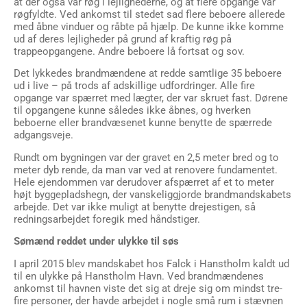
at der også var røg i lejlighederne, og at flere opgange var
røgfyldte. Ved ankomst til stedet sad flere beboere allerede
med åbne vinduer og råbte på hjælp. De kunne ikke komme
ud af deres lejligheder på grund af kraftig røg på
trappeopgangene. Andre beboere lå fortsat og sov.
Det lykkedes brandmændene at redde samtlige 35 beboere
ud i live – på trods af adskillige udfordringer. Alle fire
opgange var spærret med lægter, der var skruet fast. Dørene
til opgangene kunne således ikke åbnes, og hverken
beboerne eller brandvæsenet kunne benytte de spærrede
adgangsveje.
Rundt om bygningen var der gravet en 2,5 meter bred og to
meter dyb rende, da man var ved at renovere fundamentet.
Hele ejendommen var derudover afspærret af et to meter
højt byggepladshegn, der vanskeliggjorde brandmandskabets
arbejde. Det var ikke muligt at benytte drejestigen, så
redningsarbejdet foregik med håndstiger.
Sømænd reddet under ulykke til søs
I april 2015 blev mandskabet hos Falck i Hanstholm kaldt ud
til en ulykke på Hanstholm Havn. Ved brandmændenes
ankomst til havnen viste det sig at dreje sig om mindst tre-
fire personer, der havde arbejdet i nogle små rum i stævnen