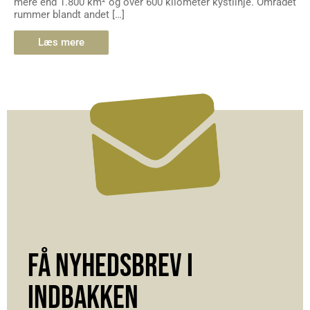
mere end 1.800 km² og over 600 kilometer kystlinje. Området
rummer blandt andet […]
Læs mere
FÅ NYHEDSBREV I
INDBAKKEN