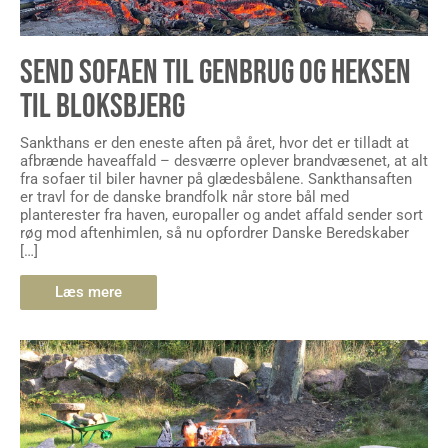
SEND SOFAEN TIL GENBRUG OG HEKSEN
TIL BLOKSBJERG
Sankthans er den eneste aften på året, hvor det er tilladt at
afbrænde haveaffald – desværre oplever brandvæsenet, at alt
fra sofaer til biler havner på glædesbålene. Sankthansaften
er travl for de danske brandfolk når store bål med
planterester fra haven, europaller og andet affald sender sort
røg mod aftenhimlen, så nu opfordrer Danske Beredskaber
[…]
Læs mere