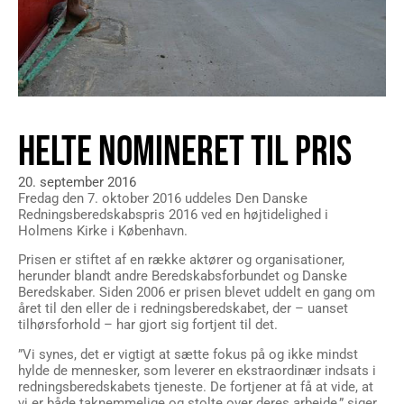
HELTE NOMINERET TIL PRIS
20. september 2016
Fredag den 7. oktober 2016 uddeles Den Danske
Redningsberedskabspris 2016 ved en højtidelighed i
Holmens Kirke i København.
Prisen er stiftet af en række aktører og organisationer,
herunder blandt andre Beredskabsforbundet og Danske
Beredskaber. Siden 2006 er prisen blevet uddelt en gang om
året til den eller de i redningsberedskabet, der – uanset
tilhørsforhold – har gjort sig fortjent til det.
”Vi synes, det er vigtigt at sætte fokus på og ikke mindst
hylde de mennesker, som leverer en ekstraordinær indsats i
redningsberedskabets tjeneste. De fortjener at få at vide, at
vi er både taknemmelige og stolte over deres arbejde,” siger