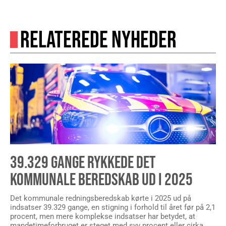
RELATEREDE NYHEDER
39.329 GANGE RYKKEDE DET
KOMMUNALE BEREDSKAB UD I 2025
Det kommunale redningsberedskab kørte i 2025 ud på
indsatser 39.329 gange, en stigning i forhold til året før på 2,1
procent, men mere komplekse indsatser har betydet, at
mandetimeforbruget er steget med syv procent eller cirka