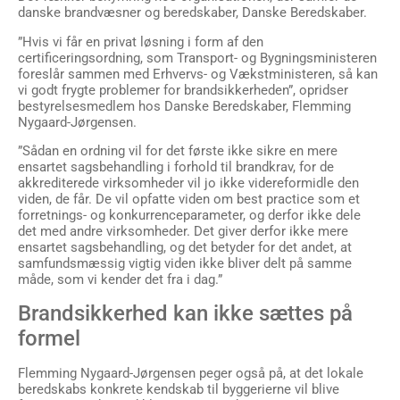
danske brandvæsner og beredskaber, Danske Beredskaber.
”Hvis vi får en privat løsning i form af den
certificeringsordning, som Transport- og Bygningsministeren
foreslår sammen med Erhvervs- og Vækstministeren, så kan
vi godt frygte problemer for brandsikkerheden”, opridser
bestyrelsesmedlem hos Danske Beredskaber, Flemming
Nygaard-Jørgensen.
”Sådan en ordning vil for det første ikke sikre en mere
ensartet sagsbehandling i forhold til brandkrav, for de
akkrediterede virksomheder vil jo ikke videreformidle den
viden, de får. De vil opfatte viden om best practice som et
forretnings- og konkurrenceparameter, og derfor ikke dele
det med andre virksomheder. Det giver derfor ikke mere
ensartet sagsbehandling, og det betyder for det andet, at
samfundsmæssig vigtig viden ikke bliver delt på samme
måde, som vi kender det fra i dag.”
Brandsikkerhed kan ikke sættes på
formel
Flemming Nygaard-Jørgensen peger også på, at det lokale
beredskabs konkrete kendskab til byggerierne vil blive