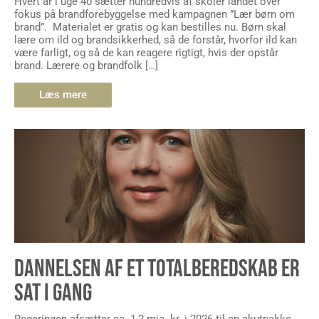
Hvert år i uge 40 sætter hundredvis af skoler landet over
fokus på brandforebyggelse med kampagnen ”Lær børn om
brand”. Materialet er gratis og kan bestilles nu. Børn skal
lære om ild og brandsikkerhed, så de forstår, hvorfor ild kan
være farligt, og så de kan reagere rigtigt, hvis der opstår
brand. Lærere og brandfolk […]
Læs mere
DANNELSEN AF ET TOTALBEREDSKAB ER
SAT I GANG
Regeringen afsætter ca. 1,2 mia. kr. i 2026 til en akutpakke