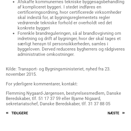
Afskaffe kommunernes tekniske byggesagsbehandling
af kompliceret byggeri. I stedet indføres en
certificeringsordning, hvor certificerede virksomheder
skal indestå for, at bygningsreglementets regler
vedrørende tekniske forhold er overholdt ved det
konkrete byggeri
Forenkle brandreguleringen, så al brandlovgivning om
indretning og drift af bygninger, hvor der skal tages et
særligt hensyn til personsikkerheden, samles i
byggeloven. Derved reduceres bygherrers og rådgiveres
administrative omkostninger.
Kilde: Transport- og Bygningsministeriet, nyhed fra 23.
november 2015.
For yderligere kommentarer, kontakt:
Flemming Nygaard-Jørgensen, bestyrelsesmedlem, Danske
Beredskaber, tlf. 51 17 37 59 eller Bjarne Nigaard,
sekretariatschef, Danske Beredskaber, tlf. 31 37 88 05
TIDLIGERE
NÆSTE