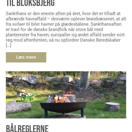
TIL BLOKSBJERG
Sankthans er den eneste aften på året, hvor det er tilladt at
afbrænde haveaffald – desværre oplever brandvæsenet, at alt
fra sofaer til biler havner på glædesbålene. Sankthansaften
er travl for de danske brandfolk når store bål med
planterester fra haven, europaller og andet affald sender sort
røg mod aftenhimlen, så nu opfordrer Danske Beredskaber
[…]
Læs mere
BÅLREGLERNE