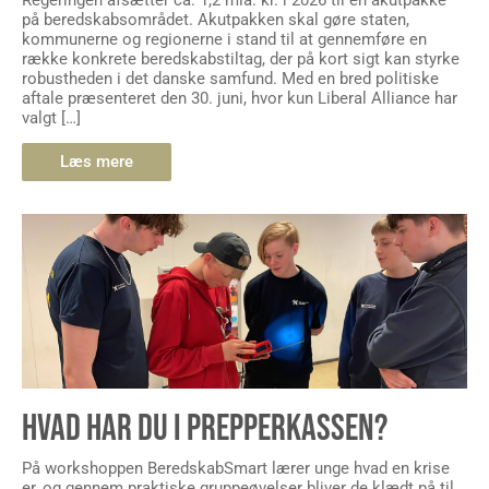
på beredskabsområdet. Akutpakken skal gøre staten,
kommunerne og regionerne i stand til at gennemføre en
række konkrete beredskabstiltag, der på kort sigt kan styrke
robustheden i det danske samfund. Med en bred politiske
aftale præsenteret den 30. juni, hvor kun Liberal Alliance har
valgt […]
Læs mere
HVAD HAR DU I PREPPERKASSEN?
På workshoppen BeredskabSmart lærer unge hvad en krise
er, og gennem praktiske gruppeøvelser bliver de klædt på til