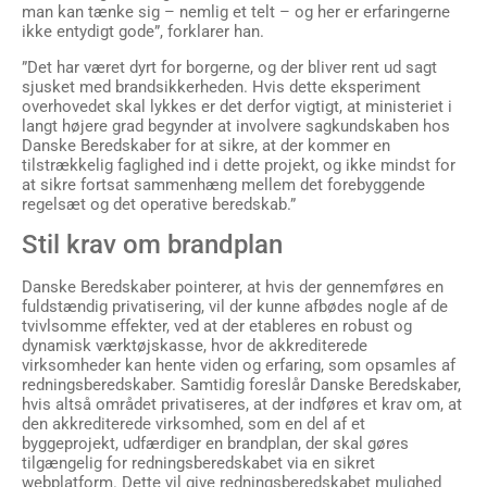
man kan tænke sig – nemlig et telt – og her er erfaringerne
ikke entydigt gode”, forklarer han.
”Det har været dyrt for borgerne, og der bliver rent ud sagt
sjusket med brandsikkerheden. Hvis dette eksperiment
overhovedet skal lykkes er det derfor vigtigt, at ministeriet i
langt højere grad begynder at involvere sagkundskaben hos
Danske Beredskaber for at sikre, at der kommer en
tilstrækkelig faglighed ind i dette projekt, og ikke mindst for
at sikre fortsat sammenhæng mellem det forebyggende
regelsæt og det operative beredskab.”
Stil krav om brandplan
Danske Beredskaber pointerer, at hvis der gennemføres en
fuldstændig privatisering, vil der kunne afbødes nogle af de
tvivlsomme effekter, ved at der etableres en robust og
dynamisk værktøjskasse, hvor de akkrediterede
virksomheder kan hente viden og erfaring, som opsamles af
redningsberedskaber. Samtidig foreslår Danske Beredskaber,
hvis altså området privatiseres, at der indføres et krav om, at
den akkrediterede virksomhed, som en del af et
byggeprojekt, udfærdiger en brandplan, der skal gøres
tilgængelig for redningsberedskabet via en sikret
webplatform. Dette vil give redningsberedskabet mulighed