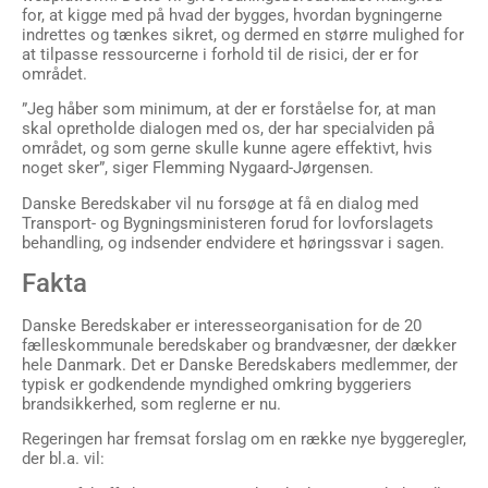
for, at kigge med på hvad der bygges, hvordan bygningerne
indrettes og tænkes sikret, og dermed en større mulighed for
at tilpasse ressourcerne i forhold til de risici, der er for
området.
”Jeg håber som minimum, at der er forståelse for, at man
skal opretholde dialogen med os, der har specialviden på
området, og som gerne skulle kunne agere effektivt, hvis
noget sker”, siger Flemming Nygaard-Jørgensen.
Danske Beredskaber vil nu forsøge at få en dialog med
Transport- og Bygningsministeren forud for lovforslagets
behandling, og indsender endvidere et høringssvar i sagen.
Fakta
Danske Beredskaber er interesseorganisation for de 20
fælleskommunale beredskaber og brandvæsner, der dækker
hele Danmark. Det er Danske Beredskabers medlemmer, der
typisk er godkendende myndighed omkring byggeriers
brandsikkerhed, som reglerne er nu.
Regeringen har fremsat forslag om en række nye byggeregler,
der bl.a. vil: