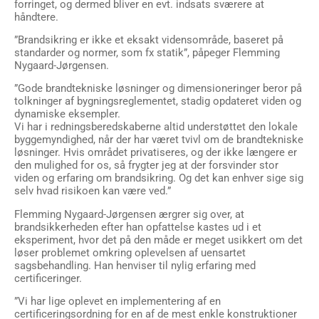
forringet, og dermed bliver en evt. indsats sværere at
håndtere.
”Brandsikring er ikke et eksakt vidensområde, baseret på
standarder og normer, som fx statik”, påpeger Flemming
Nygaard-Jørgensen.
”Gode brandtekniske løsninger og dimensioneringer beror på
tolkninger af bygningsreglementet, stadig opdateret viden og
dynamiske eksempler.
Vi har i redningsberedskaberne altid understøttet den lokale
byggemyndighed, når der har været tvivl om de brandtekniske
løsninger. Hvis området privatiseres, og der ikke længere er
den mulighed for os, så frygter jeg at der forsvinder stor
viden og erfaring om brandsikring. Og det kan enhver sige sig
selv hvad risikoen kan være ved.”
Flemming Nygaard-Jørgensen ærgrer sig over, at
brandsikkerheden efter han opfattelse kastes ud i et
eksperiment, hvor det på den måde er meget usikkert om det
løser problemet omkring oplevelsen af uensartet
sagsbehandling. Han henviser til nylig erfaring med
certificeringer.
”Vi har lige oplevet en implementering af en
certificeringsordning for en af de mest enkle konstruktioner