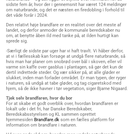
sidste fem år, hvor der i gennemsnit har været 124 meldinger
om naturbrande, og det er næsten en firedobling i forhold til
det våde forår i 2024.
Den relativt høje brandfare er en realitet over det meste af
landet, og derfor anmoder de kommunale beredskaber nu
om, at benytte åben ild med tanke på, at ilden hurtigt kan
sprede sig.
-Særligt de sidste par uger har vi haft travlt. Vi håber derfor,
at vi i fællesskab kan forsøge at undgå flere naturbrande, så
hvis man har planer om snobrød over bål i skoven, eller vil
varme sin kaffe over gasblus i plantagen, så gør det kun de
dertil indrettede steder. Og vær sikker på, at alle gløder er
slukket, inden man forlader området. Er man typen, der ryger
i naturen, så undgå at tabe gløder, og tag cigaretskod med
hjem, så de ikke havner i tør vegetation, siger Bjarne Nigaard.
Tjek selv brandfaren, hvor du bor
For at skabe et godt overblik over, hvordan brandfaren er
lokalt ude i det fri, har Danske Beredskaber,
Beredskabsstyrelsen og KL sammen oprettet
hjemmesiden
Brandfare.dk
som en fælles platform for
information om brandfare i naturen.