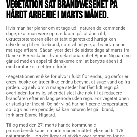
VEGETATION SAT BRANDVÆSENET PÅ
HÅRDT ARBEJDE I MARTS MÅNED.
Hvis man har planer om at tage ud i naturen de kommende
dage, skal man være opmærksom på, at åben ild,
ukrudtsbrænderen eller et tabt cigaretskod hurtigt kan
udvikle sig til en ildebrand, som vil betyde, at brandvæsenet
må tage affære. Sådan lyder det i de sidste dage af marts fra
Danske Beredskaber, hvor sekretariatschef Bjarne Nigaard nu
går ud med en appel til danskerne om, at benytte åben ild
med omtanke i det tørre forår.
-Vegetationen er ikke for alvor i fuldt flor endnu, og derfor er
græs, buske og træer ikke endnu begyndt at suge vand op fra
jorden. Og selv om vi mange steder har fået lidt regn på
overfladen for nylig, så er det slet ikke nok til at reducere
brandfaren efter en lang periode uden regn. For vegetationen
er stadig tør indeni. Og når vi så har haft pæne temperaturer,
sol og vind i en periode, så kan naturen let gå i brand,
forklarer Bjarne Nigaard.
Til og med den 27. marts har de kommunale
primærberedskaber i marts måned måttet rykke ud til 178
naturbrande – og det ligger et stykke over normalen for de