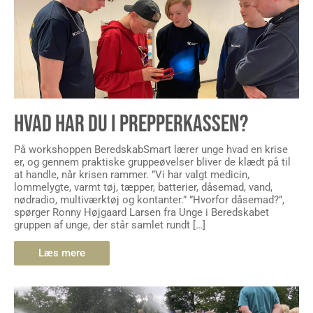
HVAD HAR DU I PREPPERKASSEN?
På workshoppen BeredskabSmart lærer unge hvad en krise
er, og gennem praktiske gruppeøvelser bliver de klædt på til
at handle, når krisen rammer. ”Vi har valgt medicin,
lommelygte, varmt tøj, tæpper, batterier, dåsemad, vand,
nødradio, multiværktøj og kontanter.” ”Hvorfor dåsemad?”,
spørger Ronny Højgaard Larsen fra Unge i Beredskabet
gruppen af unge, der står samlet rundt […]
Læs mere