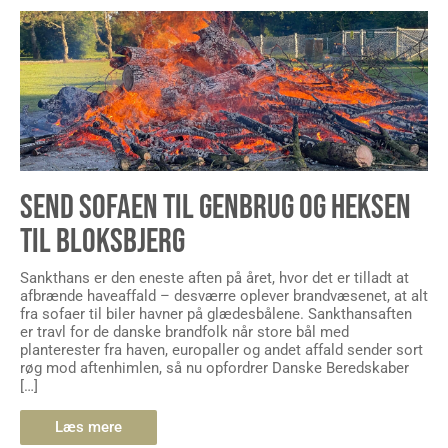
SEND SOFAEN TIL GENBRUG OG HEKSEN
TIL BLOKSBJERG
Sankthans er den eneste aften på året, hvor det er tilladt at
afbrænde haveaffald – desværre oplever brandvæsenet, at alt
fra sofaer til biler havner på glædesbålene. Sankthansaften
er travl for de danske brandfolk når store bål med
planterester fra haven, europaller og andet affald sender sort
røg mod aftenhimlen, så nu opfordrer Danske Beredskaber
[…]
Læs mere