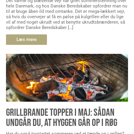
Det varme og blæsende vejr har givet sommerstemning over
hele Danmark, og hos Danske Beredskaber opfordrer man nu
til at bruge åben ild med omtanke. Det er mega-lækkert vejr,
så hvis du overvejer at få en pølse på kulgrillen eller du lige
vil af med noget ukrudt ved at benytte ukrudtsbrænderen, så
opfordrer Danske Beredskaber […]
Læs mere
GRILLBRANDE TOPPER I MAJ: SÅDAN
UNDGÅR DU, AT HYGGEN GÅR OP I RØG
Har du også tyvstartet sommeren ved at tænde op i grillen?