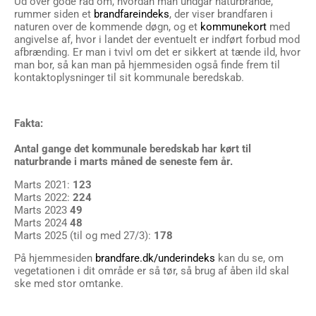
Ud over gode råd om, hvordan man undgår naturbrande,
rummer siden et
brandfareindeks
, der viser brandfaren i
naturen over de kommende døgn, og et
kommunekort
med
angivelse af, hvor i landet der eventuelt er indført forbud mod
afbrænding. Er man i tvivl om det er sikkert at tænde ild, hvor
man bor, så kan man på hjemmesiden også finde frem til
kontaktoplysninger til sit kommunale beredskab.
Fakta:
Antal gange det kommunale beredskab har kørt til
naturbrande i marts måned de seneste fem år.
Marts 2021:
123
Marts 2022:
224
Marts 2023
49
Marts 2024
48
Marts 2025 (til og med 27/3):
178
På hjemmesiden
brandfare.dk/underindeks
kan du se, om
vegetationen i dit område er så tør, så brug af åben ild skal
ske med stor omtanke.