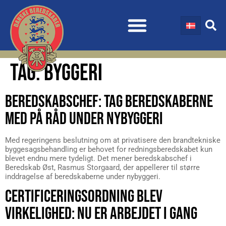
TAG:
BYGGERI
BEREDSKABSCHEF: TAG BEREDSKABERNE
MED PÅ RÅD UNDER NYBYGGERI
Med regeringens beslutning om at privatisere den brandtekniske
byggesagsbehandling er behovet for redningsberedskabet kun
blevet endnu mere tydeligt. Det mener beredskabschef i
Beredskab Øst, Rasmus Storgaard, der appellerer til større
inddragelse af beredskaberne under nybyggeri.
CERTIFICERINGSORDNING BLEV
VIRKELIGHED: NU ER ARBEJDET I GANG