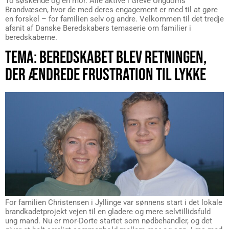
To søskende og en mor. Alle aktive i Greve Ungdoms
Brandvæsen, hvor de med deres engagement er med til at gøre
en forskel – for familien selv og andre. Velkommen til det tredje
afsnit af Danske Beredskabers temaserie om familier i
beredskaberne.
TEMA: BEREDSKABET BLEV RETNINGEN,
DER ÆNDREDE FRUSTRATION TIL LYKKE
For familien Christensen i Jyllinge var sønnens start i det lokale
brandkadetprojekt vejen til en gladere og mere selvtillidsfuld
ung mand. Nu er mor-Dorte startet som nødbehandler, og det