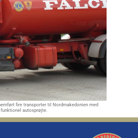
mført fire transporter til Nordmakedonien med
 funktionel autosprøjte.