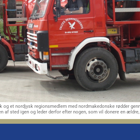
olk og et nordjysk regionsmedlem med nordmakedonske rødder genne
 af sted igen og leder derfor efter nogen, som vil donere en ældre,