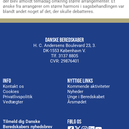
der blev afholdt temadag omkring større arrangementer. Et
ønske fra arrangører om større harmoni i sagsbehandlingen var
blandt andet noget af det, der skulle debatteres.
DANSKE BEREDSKABER
H. C. Andersens Boulevard 23, 3.
DK-1553 København V.
Tlf. 3137 8805
CVR: 29876401
INFO
NYTTIGE LINKS
Kontakt os
Kommende aktiviteter
Cookies
Nyheder
Privatlivspolitik
Unge i Beredskabet
Vedtægter
Årsmødet
FØLG OS
Tilmeld dig Danske
Beredskabers nyhedsbrev