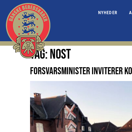
NYHEDER
A
TAG:
NOST
FORSVARSMINISTER INVITERER K