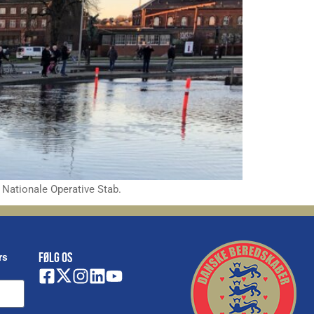
 Nationale Operative Stab.
FØLG OS
rs