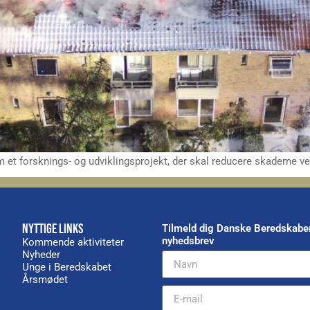
t forsknings- og udviklingsprojekt, der skal reducere skaderne ve
NYTTIGE LINKS
Tilmeld dig Danske Beredskabe
nyhedsbrev
Kommende aktiviteter
Nyheder
Unge i Beredskabet
Årsmødet