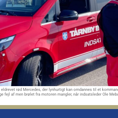
eldrevet rød Mercedes, der lynhurtigt kan omdannes til et kommand
e fejl af men brølet fra motoren mangler, når indsatsleder Ole Meb