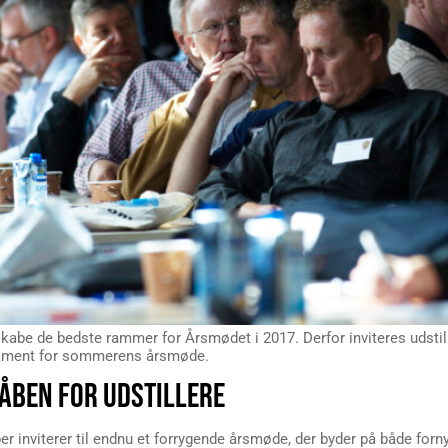
al skabe de bedste rammer for Årsmødet i 2017. Derfor inviteres udst
ndament for sommerens årsmøde.
 ÅBEN FOR UDSTILLERE
er inviterer til endnu et forrygende årsmøde, der byder på både forn