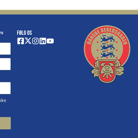
FØLG OS
rs
ske