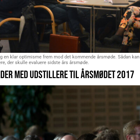
e og en klar optimisme frem mod det kommende årsmøde. Sådan k
re, der skulle evaluere sidste års årsmøde.
ER MED UDSTILLERE TIL ÅRSMØDET 2017