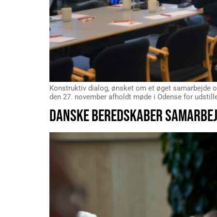
Konstruktiv dialog, ønsket om et øget samarbejd
den 27. november afholdt møde i Odense for udstille
DANSKE BEREDSKABER SAMARBEJD