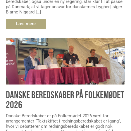
beredskaber, også under en ny regering, står klar til at passe
på Danmark; at vi tager ansvar for danskernes tryghed, siger
Bjarne Nigaard […]
Læs mere
DANSKE BEREDSKABER PÅ FOLKEMØDET
2026
Danske Beredskaber er på Folkemødet 2026 vært for
arrangementer “Taktskiftet i redningsberedskabet er igang”,
hvor vi debatterer om redningsberedskabet er godt nok