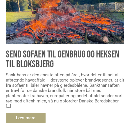
SEND SOFAEN TIL GENBRUG OG HEKSEN
TIL BLOKSBJERG
Sankthans er den eneste aften på året, hvor det er tilladt at
afbrænde haveaffald – desværre oplever brandvæsenet, at alt
fra sofaer til biler havner på glædesbålene. Sankthansaften
er travl for de danske brandfolk når store bål med
planterester fra haven, europaller og andet affald sender sort
røg mod aftenhimlen, så nu opfordrer Danske Beredskaber
[…]
Læs mere