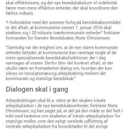
skal effektivisere, og det nye beredskabskort vil indeholde
færre men mere effektive enheder, der skal koordinere den
fælles indsats.
”I forbindelse med det seneste forlig på beredskabsområdet
er det aftalt, at kommunerne senest 1. januar 2016 skal
etablere sig i 20 robuste tværkommunale enheder” forklarer
formanden for Danske Beredskaber, Niels Christensen.
”Samtidig var der enighed om, at de nye større kommunale
enheder betyder, at kommunerne kan varetage nogle af de
mere specialiserede beredskabsfunktioner, der i dag
varetages af staten. Derfor blev det konkret aftalt, at der
skulle være en fremadrettet dialog om, hvordan der kan
sikres en hensigtsmæssig arbejdsdeling mellem det
kommunale og statslige beredskab.”
Dialogen skal i gang
Arbejdsdelingen skal bl.a. sikre at der skabes lokale
arbejdspladser i de nye beredskabsenheder, forklarer Niels
Christensen, og han peger på, at det på den måde er det helt i
tråd med tankerne om skabelse af lokale arbejdspladser for
statslige midler, som den nyligt varslede udflytning af
centrale arbejdspladser fra hovedstaden til det øvrige