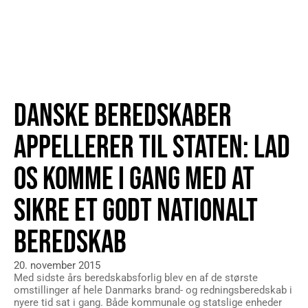
DANSKE BEREDSKABER
APPELLERER TIL STATEN: LAD
OS KOMME I GANG MED AT
SIKRE ET GODT NATIONALT
BEREDSKAB
20. november 2015
Med sidste års beredskabsforlig blev en af de største
omstillinger af hele Danmarks brand- og redningsberedskab i
nyere tid sat i gang. Både kommunale og statslige enheder