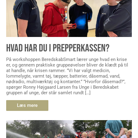
HVAD HAR DU I PREPPERKASSEN?
På workshoppen BeredskabSmart lærer unge hvad en krise
er, og gennem praktiske gruppeøvelser bliver de klædt på til
at handle, når krisen rammer. ”Vi har valgt medicin,
lommelygte, varmt tøj, tæpper, batterier, dåsemad, vand,
nødradio, multiværktøj og kontanter.” ”Hvorfor dåsemad?”,
spørger Ronny Højgaard Larsen fra Unge i Beredskabet
gruppen af unge, der står samlet rundt […]
Læs mere