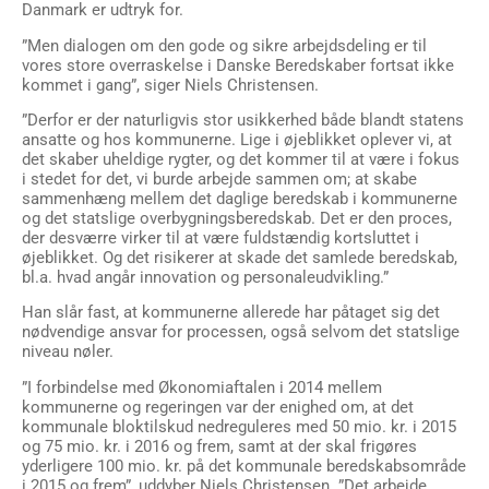
Danmark er udtryk for.
”Men dialogen om den gode og sikre arbejdsdeling er til
vores store overraskelse i Danske Beredskaber fortsat ikke
kommet i gang”, siger Niels Christensen.
”Derfor er der naturligvis stor usikkerhed både blandt statens
ansatte og hos kommunerne. Lige i øjeblikket oplever vi, at
det skaber uheldige rygter, og det kommer til at være i fokus
i stedet for det, vi burde arbejde sammen om; at skabe
sammenhæng mellem det daglige beredskab i kommunerne
og det statslige overbygningsberedskab. Det er den proces,
der desværre virker til at være fuldstændig kortsluttet i
øjeblikket. Og det risikerer at skade det samlede beredskab,
bl.a. hvad angår innovation og personaleudvikling.”
Han slår fast, at kommunerne allerede har påtaget sig det
nødvendige ansvar for processen, også selvom det statslige
niveau nøler.
”I forbindelse med Økonomiaftalen i 2014 mellem
kommunerne og regeringen var der enighed om, at det
kommunale bloktilskud nedreguleres med 50 mio. kr. i 2015
og 75 mio. kr. i 2016 og frem, samt at der skal frigøres
yderligere 100 mio. kr. på det kommunale beredskabsområde
i 2015 og frem”, uddyber Niels Christensen. ”Det arbejde