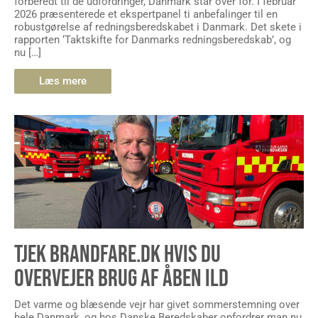
forberedt til de udfordringer, Danmark står over for. I februar
2026 præsenterede et ekspertpanel ti anbefalinger til en
robustgørelse af redningsberedskabet i Danmark. Det skete i
rapporten ‘Taktskifte for Danmarks redningsberedskab’, og
nu […]
Læs mere
TJEK BRANDFARE.DK HVIS DU
OVERVEJER BRUG AF ÅBEN ILD
Det varme og blæsende vejr har givet sommerstemning over
hele Danmark, og hos Danske Beredskaber opfordrer man nu