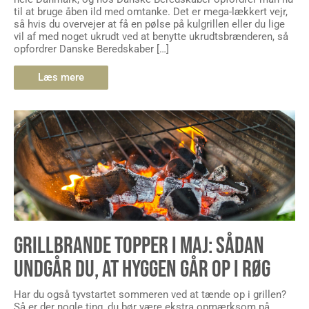
til at bruge åben ild med omtanke. Det er mega-lækkert vejr,
så hvis du overvejer at få en pølse på kulgrillen eller du lige
vil af med noget ukrudt ved at benytte ukrudtsbrænderen, så
opfordrer Danske Beredskaber […]
Læs mere
GRILLBRANDE TOPPER I MAJ: SÅDAN
UNDGÅR DU, AT HYGGEN GÅR OP I RØG
Har du også tyvstartet sommeren ved at tænde op i grillen?
Så er der nogle ting, du bør være ekstra opmærksom på,