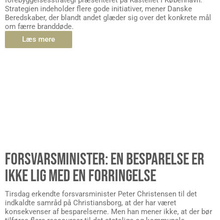
forebyggelsesstrategi præsenteret på Kastellet i København.
Strategien indeholder flere gode initiativer, mener Danske
Beredskaber, der blandt andet glæder sig over det konkrete mål
om færre branddøde.
Læs mere
FORSVARSMINISTER: EN BESPARELSE ER
IKKE LIG MED EN FORRINGELSE
Tirsdag erkendte forsvarsminister Peter Christensen til det
indkaldte samråd på Christiansborg, at der har været
konsekvenser af besparelserne. Men han mener ikke, at der bør