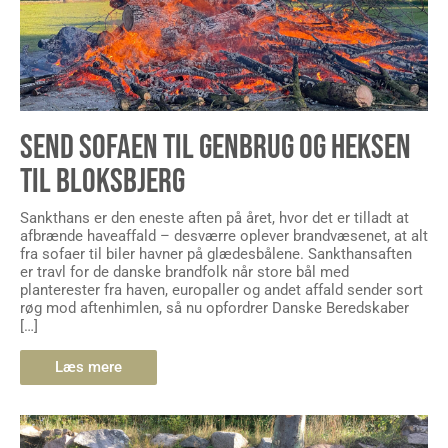
SEND SOFAEN TIL GENBRUG OG HEKSEN
TIL BLOKSBJERG
Sankthans er den eneste aften på året, hvor det er tilladt at
afbrænde haveaffald – desværre oplever brandvæsenet, at alt
fra sofaer til biler havner på glædesbålene. Sankthansaften
er travl for de danske brandfolk når store bål med
planterester fra haven, europaller og andet affald sender sort
røg mod aftenhimlen, så nu opfordrer Danske Beredskaber
[…]
Læs mere