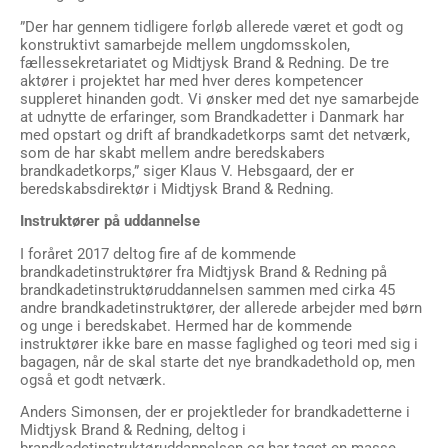
”Der har gennem tidligere forløb allerede været et godt og
konstruktivt samarbejde mellem ungdomsskolen,
fællessekretariatet og Midtjysk Brand & Redning. De tre
aktører i projektet har med hver deres kompetencer
suppleret hinanden godt. Vi ønsker med det nye samarbejde
at udnytte de erfaringer, som Brandkadetter i Danmark har
med opstart og drift af brandkadetkorps samt det netværk,
som de har skabt mellem andre beredskabers
brandkadetkorps,” siger Klaus V. Hebsgaard, der er
beredskabsdirektør i Midtjysk Brand & Redning.
Instruktører på uddannelse
I foråret 2017 deltog fire af de kommende
brandkadetinstruktører fra Midtjysk Brand & Redning på
brandkadetinstruktøruddannelsen sammen med cirka 45
andre brandkadetinstruktører, der allerede arbejder med børn
og unge i beredskabet. Hermed har de kommende
instruktører ikke bare en masse faglighed og teori med sig i
bagagen, når de skal starte det nye brandkadethold op, men
også et godt netværk.
Anders Simonsen, der er projektleder for brandkadetterne i
Midtjysk Brand & Redning, deltog i
brandkadetinstruktøruddannelsen og har taget en masse