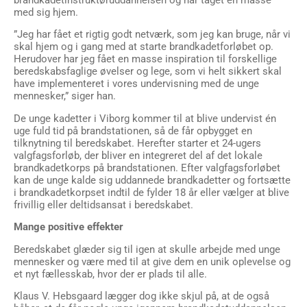
med sig hjem.
”Jeg har fået et rigtig godt netværk, som jeg kan bruge, når vi
skal hjem og i gang med at starte brandkadetforløbet op.
Herudover har jeg fået en masse inspiration til forskellige
beredskabsfaglige øvelser og lege, som vi helt sikkert skal
have implementeret i vores undervisning med de unge
mennesker,” siger han.
De unge kadetter i Viborg kommer til at blive undervist én
uge fuld tid på brandstationen, så de får opbygget en
tilknytning til beredskabet. Herefter starter et 24-ugers
valgfagsforløb, der bliver en integreret del af det lokale
brandkadetkorps på brandstationen. Efter valgfagsforløbet
kan de unge kalde sig uddannede brandkadetter og fortsætte
i brandkadetkorpset indtil de fylder 18 år eller vælger at blive
frivillig eller deltidsansat i beredskabet.
Mange positive effekter
Beredskabet glæder sig til igen at skulle arbejde med unge
mennesker og være med til at give dem en unik oplevelse og
et nyt fællesskab, hvor der er plads til alle.
Klaus V. Hebsgaard lægger dog ikke skjul på, at de også