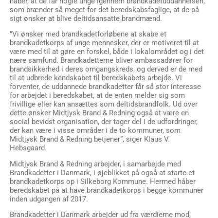
håber, at de får nogle unge igennem brandkadetuddannelsen,
som brænder så meget for det beredskabsfaglige, at de på
sigt ønsker at blive deltidsansatte brandmænd.
”Vi ønsker med brandkadetforløbene at skabe et
brandkadetkorps af unge mennesker, der er motiveret til at
være med til at gøre en forskel, både i lokalområdet og i det
nære samfund. Brandkadetterne bliver ambassadører for
brandsikkerhed i deres omgangskreds, og derved er de med
til at udbrede kendskabet til beredskabets arbejde. Vi
forventer, de uddannede brandkadetter får så stor interesse
for arbejdet i beredskabet, at de enten melder sig som
frivillige eller kan ansættes som deltidsbrandfolk. Ud over
dette ønsker Midtjysk Brand & Redning også at være en
social bevidst organisation, der tager del i de udfordringer,
der kan være i visse områder i de to kommuner, som
Midtjysk Brand & Redning betjener”, siger Klaus V.
Hebsgaard.
Midtjysk Brand & Redning arbejder, i samarbejde med
Brandkadetter i Danmark, i øjeblikket på også at starte et
brandkadetkorps op i Silkeborg Kommune. Hermed håber
beredskabet på at have brandkadetkorps i begge kommuner
inden udgangen af 2017.
Brandkadetter i Danmark arbejder ud fra værdierne mod,