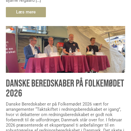
Bjarne Nigaard […]
Læs mere
DANSKE BEREDSKABER PÅ FOLKEMØDET
2026
Danske Beredskaber er på Folkemødet 2026 vært for
arrangementer “Taktskiftet i redningsberedskabet er igang”,
hvor vi debatterer om redningsberedskabet er godt nok
forberedt til de udfordringer, Danmark står over for. I februar
2026 præsenterede et ekspertpanel ti anbefalinger til en
robustgørelse af redningsberedskabet i Danmark. Det skete i