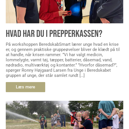
HVAD HAR DU I PREPPERKASSEN?
På workshoppen BeredskabSmart lærer unge hvad en krise
er, og gennem praktiske gruppeøvelser bliver de klædt på til
at handle, når krisen rammer. ”Vi har valgt medicin,
lommelygte, varmt tøj, tæpper, batterier, dåsemad, vand,
nødradio, multiværktøj og kontanter.” ”Hvorfor dåsemad?”,
spørger Ronny Højgaard Larsen fra Unge i Beredskabet
gruppen af unge, der står samlet rundt […]
Læs mere