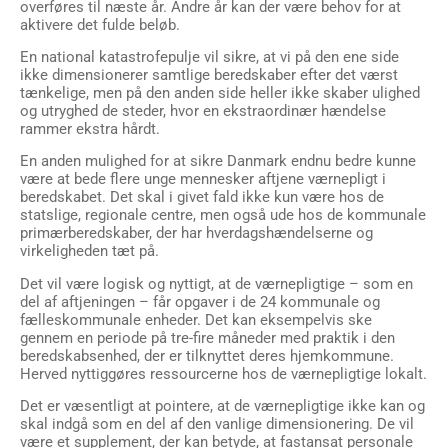
overføres til næste år. Andre år kan der være behov for at
aktivere det fulde beløb.
En national katastrofepulje vil sikre, at vi på den ene side
ikke dimensionerer samtlige beredskaber efter det værst
tænkelige, men på den anden side heller ikke skaber ulighed
og utryghed de steder, hvor en ekstraordinær hændelse
rammer ekstra hårdt.
En anden mulighed for at sikre Danmark endnu bedre kunne
være at bede flere unge mennesker aftjene værnepligt i
beredskabet. Det skal i givet fald ikke kun være hos de
statslige, regionale centre, men også ude hos de kommunale
primærberedskaber, der har hverdagshændelserne og
virkeligheden tæt på.
Det vil være logisk og nyttigt, at de værnepligtige – som en
del af aftjeningen – får opgaver i de 24 kommunale og
fælleskommunale enheder. Det kan eksempelvis ske
gennem en periode på tre-fire måneder med praktik i den
beredskabsenhed, der er tilknyttet deres hjemkommune.
Herved nyttiggøres ressourcerne hos de værnepligtige lokalt.
Det er væsentligt at pointere, at de værnepligtige ikke kan og
skal indgå som en del af den vanlige dimensionering. De vil
være et supplement, der kan betyde, at fastansat personale