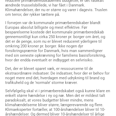
reducere primærberedskabernes budgetter, er det radikalt
ændrede trusselsbillede, vi har fået i Danmark.
Klimahændelser, der nu er større og varer i dagevis. Truslen
om terror, der rykker tættere på.
I forvejen var de kommunale primærberedskaber blandt
Europas absolut billigste og mest effektive. Før
besparelserne kostede det kommunale primærberedskab
gennemsnitligt kun cirka 250 kroner pr. borger om året, og
det er de penge, som nu er blevet reduceret yderligere til
omkring 200 kroner pr. borger. Ikke nogen dyr
forsikringspræmie for Danmark, hvis man sammenligner
med sin seneste opkrævning for familiens basisforsikring,
hvor der endda eventuelt er indbygget en selvrisiko.
Det, der er blevet sparet væk, er ressourcerne til de
ekstraordinære indsatser. De indsatser, hvor der er behov for
noget mere end det, hverdagen med udrykning til brand og
trafikuheld og de ’normale’ storme kræver.
Selvfølgelig skal vi i primærberedskabet også kunne klare en
enkelt større hændelse i ny og næ. Men det er mildest talt
paradoksalt, at vores budgetter bliver mindre, mens
klimahændelserne bliver større, længerevarende og flere.
Klimaeksperter fortæller, at 100-årshændelser bliver til 10-
årshændelser. Og dermed bliver 10-årshændelser til årlige