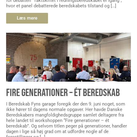
for debatten “Taktskiftet i redningsberedskabet er igang”,
hvor et panel debatterede beredskabets tilstand og […]
Læs mere
FIRE GENERATIONER – ÉT BEREDSKAB
I Beredskab Fyns garage foregik der den 9. juni noget, som
ikke hører til dagens normale opgaver. Her havde Danske
Beredskabers mangfoldighedsgruppe samlet deltagere fra
hele landet til workshoppen “Fire generationer – ét
beredskab”. Og selvom titlen peger på generationer, handler
dagen i lige så høj grad om at udfordre nogle af de