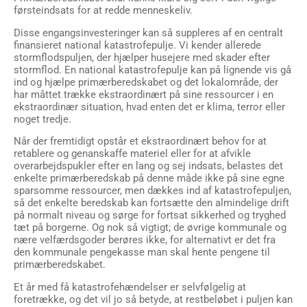
førsteindsats for at redde menneskeliv.
Disse engangsinvesteringer kan så suppleres af en centralt
finansieret national katastrofepulje. Vi kender allerede
stormflodspuljen, der hjælper husejere med skader efter
stormflod. En national katastrofepulje kan på lignende vis gå
ind og hjælpe primærberedskabet og det lokalområde, der
har måttet trække ekstraordinært på sine ressourcer i en
ekstraordinær situation, hvad enten det er klima, terror eller
noget tredje.
Når der fremtidigt opstår et ekstraordinært behov for at
retablere og genanskaffe materiel eller for at afvikle
overarbejdspukler efter en lang og sej indsats, belastes det
enkelte primærberedskab på denne måde ikke på sine egne
sparsomme ressourcer, men dækkes ind af katastrofepuljen,
så det enkelte beredskab kan fortsætte den almindelige drift
på normalt niveau og sørge for fortsat sikkerhed og tryghed
tæt på borgerne. Og nok så vigtigt; de øvrige kommunale og
nære velfærdsgoder berøres ikke, for alternativt er det fra
den kommunale pengekasse man skal hente pengene til
primærberedskabet.
Et år med få katastrofehændelser er selvfølgelig at
foretrække, og det vil jo så betyde, at restbeløbet i puljen kan