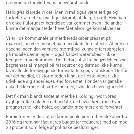
dæmme op for vind, vand og nytårsbrande.
Heldigvis klarede vi det. Men vi må også være ærlige og
fortælle, at det kun var lige akkurat, at det gik godt. Hvis bare
en enkelt uforudset hændelse var kommet oven i de andre,
kunne det mange steder have fået alvorlige konsekvenser.
Vi er i de kommunale primærberedskaber presset på
materiel, og vi er presset på mandskab flere steder. Allerede i
dagene inden den varslede stormflod, kunne efterspørgslen
på mobile dæmninger – også kaldet watertubes – ikke
længere imødekommes. Det betød, at vi fra begyndelsen var
begrænset af mangel på ressourcer og dermed ikke kunne
lave alle de forebyggende foranstaltninger, vi ønskede. Derfor
var det heldigt, at stormfloden langt de fleste steder ikke
udviklede sig anderledes end forventet. For der var ganske
enkelt ikke mere at sætte ind med, hvis den havde gjort det.
Det fik man blandt andet at mærke i Kolding, hvor vores
dygtige folk knoklede det bedste, de havde lært, men hvor
prognoserne ikke holdt, og vandet steg mere end forventet.
Forhistorien er den, at de kommunale primærberedskaber fra
2016 og frem har fået deres budgetter reduceret med op mod
20 procent som følge af politiske beslutninger.