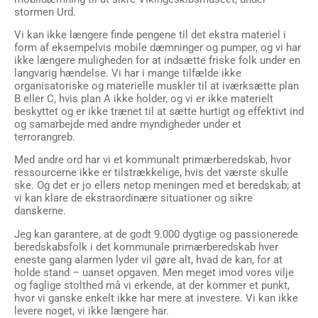
stormen Urd.
Vi kan ikke længere finde pengene til det ekstra materiel i
form af eksempelvis mobile dæmninger og pumper, og vi har
ikke længere muligheden for at indsætte friske folk under en
langvarig hændelse. Vi har i mange tilfælde ikke
organisatoriske og materielle muskler til at iværksætte plan
B eller C, hvis plan A ikke holder, og vi er ikke materielt
beskyttet og er ikke trænet til at sætte hurtigt og effektivt ind
og samarbejde med andre myndigheder under et
terrorangreb.
Med andre ord har vi et kommunalt primærberedskab, hvor
ressourcerne ikke er tilstrækkelige, hvis det værste skulle
ske. Og det er jo ellers netop meningen med et beredskab; at
vi kan klare de ekstraordinære situationer og sikre
danskerne.
Jeg kan garantere, at de godt 9.000 dygtige og passionerede
beredskabsfolk i det kommunale primærberedskab hver
eneste gang alarmen lyder vil gøre alt, hvad de kan, for at
holde stand – uanset opgaven. Men meget imod vores vilje
og faglige stolthed må vi erkende, at der kommer et punkt,
hvor vi ganske enkelt ikke har mere at investere. Vi kan ikke
levere noget, vi ikke længere har.