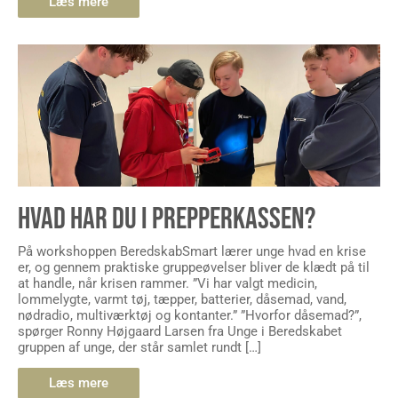
Læs mere
HVAD HAR DU I PREPPERKASSEN?
På workshoppen BeredskabSmart lærer unge hvad en krise
er, og gennem praktiske gruppeøvelser bliver de klædt på til
at handle, når krisen rammer. ”Vi har valgt medicin,
lommelygte, varmt tøj, tæpper, batterier, dåsemad, vand,
nødradio, multiværktøj og kontanter.” ”Hvorfor dåsemad?”,
spørger Ronny Højgaard Larsen fra Unge i Beredskabet
gruppen af unge, der står samlet rundt […]
Læs mere