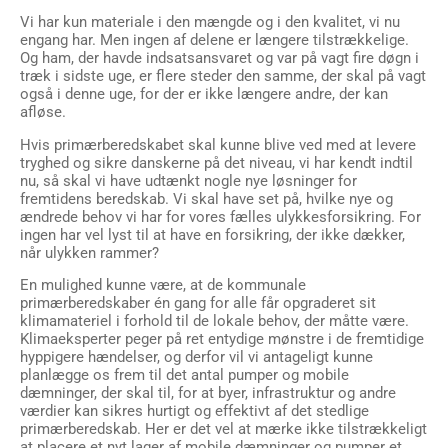
Vi har kun materiale i den mængde og i den kvalitet, vi nu
engang har. Men ingen af delene er længere tilstrækkelige.
Og ham, der havde indsatsansvaret og var på vagt fire døgn i
træk i sidste uge, er flere steder den samme, der skal på vagt
også i denne uge, for der er ikke længere andre, der kan
afløse.
Hvis primærberedskabet skal kunne blive ved med at levere
tryghed og sikre danskerne på det niveau, vi har kendt indtil
nu, så skal vi have udtænkt nogle nye løsninger for
fremtidens beredskab. Vi skal have set på, hvilke nye og
ændrede behov vi har for vores fælles ulykkesforsikring. For
ingen har vel lyst til at have en forsikring, der ikke dækker,
når ulykken rammer?
En mulighed kunne være, at de kommunale
primærberedskaber én gang for alle får opgraderet sit
klimamateriel i forhold til de lokale behov, der måtte være.
Klimaeksperter peger på ret entydige mønstre i de fremtidige
hyppigere hændelser, og derfor vil vi antageligt kunne
planlægge os frem til det antal pumper og mobile
dæmninger, der skal til, for at byer, infrastruktur og andre
værdier kan sikres hurtigt og effektivt af det stedlige
primærberedskab. Her er det vel at mærke ikke tilstrækkeligt
at placere et nyt lager af mobile dæmninger og pumper et