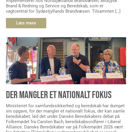
implementeret hos Nordsjællands Brandvæsen, Midtjysk
Brand & Redning og Service og Beredskab, som er
vagtcentral for Sydøstjyllands Brandvæsen. Tilsammen […]
Læs mere
DER MANGLER ET NATIONALT FOKUS
Ministeriet for samfundssikkerhed og beredskab har dumpet
sin opgave, for der mangler et nationalt fokus, der kan samle
beredskabet, lød det under Danske Beredskabers debat på
Folkemødet fra Carsten Bach, beredskabsordfører i Liberal
Alliance. Danske Beredskaber var på Folkemødet 2026 vært