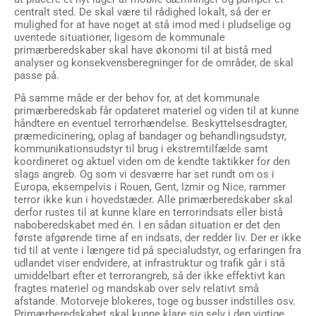
centralt sted. De skal være til rådighed lokalt, så der er
mulighed for at have noget at stå imod med i pludselige og
uventede situationer, ligesom de kommunale
primærberedskaber skal have økonomi til at bistå med
analyser og konsekvensberegninger for de områder, de skal
passe på.
På samme måde er der behov for, at det kommunale
primærberedskab får opdateret materiel og viden til at kunne
håndtere en eventuel terrorhændelse. Beskyttelsesdragter,
præmedicinering, oplag af bandager og behandlingsudstyr,
kommunikationsudstyr til brug i ekstremtilfælde samt
koordineret og aktuel viden om de kendte taktikker for den
slags angreb. Og som vi desværre har set rundt om os i
Europa, eksempelvis i Rouen, Gent, Izmir og Nice, rammer
terror ikke kun i hovedstæder. Alle primærberedskaber skal
derfor rustes til at kunne klare en terrorindsats eller bistå
naboberedskabet med én. I en sådan situation er det den
første afgørende time af en indsats, der redder liv. Der er ikke
tid til at vente i længere tid på specialudstyr, og erfaringen fra
udlandet viser endvidere, at infrastruktur og trafik går i stå
umiddelbart efter et terrorangreb, så der ikke effektivt kan
fragtes materiel og mandskab over selv relativt små
afstande. Motorveje blokeres, toge og busser indstilles osv.
Primærberedskabet skal kunne klare sig selv i den vigtige