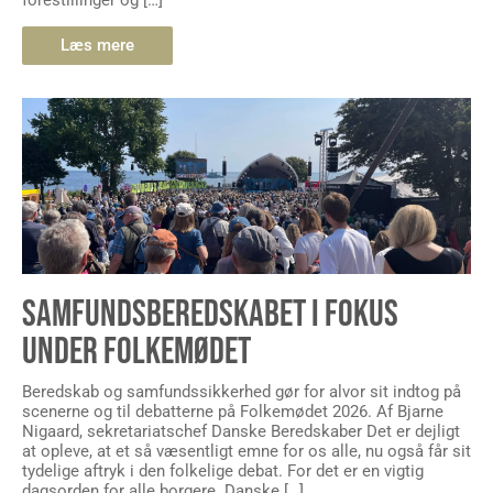
forestillinger og […]
Læs mere
SAMFUNDSBEREDSKABET I FOKUS
UNDER FOLKEMØDET
Beredskab og samfundssikkerhed gør for alvor sit indtog på
scenerne og til debatterne på Folkemødet 2026. Af Bjarne
Nigaard, sekretariatschef Danske Beredskaber Det er dejligt
at opleve, at et så væsentligt emne for os alle, nu også får sit
tydelige aftryk i den folkelige debat. For det er en vigtig
dagsorden for alle borgere. Danske […]