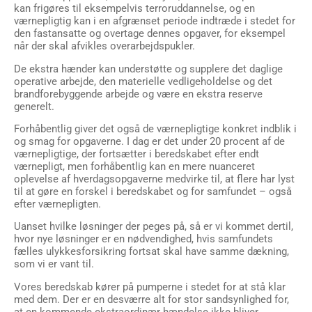
kan frigøres til eksempelvis terroruddannelse, og en
værnepligtig kan i en afgrænset periode indtræde i stedet for
den fastansatte og overtage dennes opgaver, for eksempel
når der skal afvikles overarbejdspukler.
De ekstra hænder kan understøtte og supplere det daglige
operative arbejde, den materielle vedligeholdelse og det
brandforebyggende arbejde og være en ekstra reserve
generelt.
Forhåbentlig giver det også de værnepligtige konkret indblik i
og smag for opgaverne. I dag er det under 20 procent af de
værnepligtige, der fortsætter i beredskabet efter endt
værnepligt, men forhåbentlig kan en mere nuanceret
oplevelse af hverdagsopgaverne medvirke til, at flere har lyst
til at gøre en forskel i beredskabet og for samfundet – også
efter værnepligten.
Uanset hvilke løsninger der peges på, så er vi kommet dertil,
hvor nye løsninger er en nødvendighed, hvis samfundets
fælles ulykkesforsikring fortsat skal have samme dækning,
som vi er vant til.
Vores beredskab kører på pumperne i stedet for at stå klar
med dem. Der er en desværre alt for stor sandsynlighed for,
at en kommende ekstraordinær hændelse ikke bliver