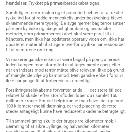
hændelser. Trykket på primærberedskabet øges.
Samtidig er terrortruslen og et potentielt behov for at skulle
rykke ind for at redde menneskeliv under beskydning, blevet
skræmmende mere tydelig. De syge hjerner bag terror satser
på mere kyniske og ubegribeligt brutale og bestialske
metoder, som primærberedskabet skal være parat til at
håndtere, men ikke har opdateret operativ viden om, ikke har
opdateret materiel til at agere overfor og ikke har ressourcer
til at samtræne omkring.
Vi risikerer ganske enkelt at være bagud på point, allerede
inden kampen mod stormflod skal tages næste gang, eller
når en indsats mod terror måtte blive relevant. Ikke på grund
af manglende vilje og kampmod. Men ganske enkelt fordi vi
ikke har penge til at forberede os ordentligt.
Forsikringsselskaberne forventer, at de – i det store billede –
relativt få skader efter stormfloden løber op i samlet 150
millioner kroner. For det beløb kunne man have fået op mod
100 kilometer mobil dæmning, der ved placering de rette
steder antageligt kunne have reduceret skaderne betragteligt.
Til sammenligning skulle der bruges tre kilometer mobil
dæmning til at sikre Jyllinge, og halvanden kilometer
mobildæmning til at sikre Vikingeskibsmuseet, under