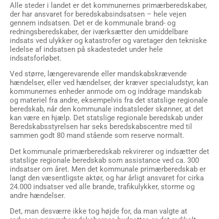
Alle steder i landet er det kommunernes primærberedskaber,
der har ansvaret for beredskabsindsatsen – hele vejen
gennem indsatsen. Det er de kommunale brand- og
redningsberedskaber, der iværksætter den umiddelbare
indsats ved ulykker og katastrofer og varetager den tekniske
ledelse af indsatsen på skadestedet under hele
indsatsforløbet.
Ved større, længerevarende eller mandskabskrævende
hændelser, eller ved hændelser, der kræver specialudstyr, kan
kommunernes enheder anmode om og inddrage mandskab
og materiel fra andre, eksempelvis fra det statslige regionale
beredskab, når den kommunale indsatsleder skønner, at det
kan være en hjælp. Det statslige regionale beredskab under
Beredskabsstyrelsen har seks beredskabscentre med til
sammen godt 80 mand stående som reserve normalt.
Det kommunale primærberedskab rekvirerer og indsætter det
statslige regionale beredskab som assistance ved ca. 300
indsatser om året. Men det kommunale primærberedskab er
langt den væsentligste aktør, og har årligt ansvaret for cirka
24.000 indsatser ved alle brande, trafikulykker, storme og
andre hændelser.
Det, man desværre ikke tog højde for, da man valgte at