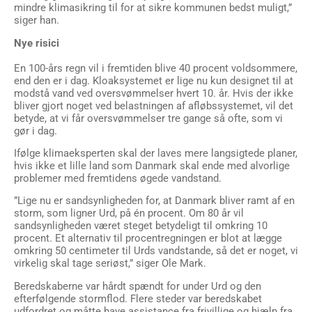
mindre klimasikring til for at sikre kommunen bedst muligt,”
siger han.
Nye risici
En 100-års regn vil i fremtiden blive 40 procent voldsommere,
end den er i dag. Kloaksystemet er lige nu kun designet til at
modstå vand ved oversvømmelser hvert 10. år. Hvis der ikke
bliver gjort noget ved belastningen af afløbssystemet, vil det
betyde, at vi får oversvømmelser tre gange så ofte, som vi
gør i dag.
Ifølge klimaeksperten skal der laves mere langsigtede planer,
hvis ikke et lille land som Danmark skal ende med alvorlige
problemer med fremtidens øgede vandstand.
”Lige nu er sandsynligheden for, at Danmark bliver ramt af en
storm, som ligner Urd, på én procent. Om 80 år vil
sandsynligheden været steget betydeligt til omkring 10
procent. Et alternativ til procentregningen er blot at lægge
omkring 50 centimeter til Urds vandstande, så det er noget, vi
virkelig skal tage seriøst,” siger Ole Mark.
Beredskaberne var hårdt spændt for under Urd og den
efterfølgende stormflod. Flere steder var beredskabet
udfordret og måtte have assistance fra frivillige og hjælp fra