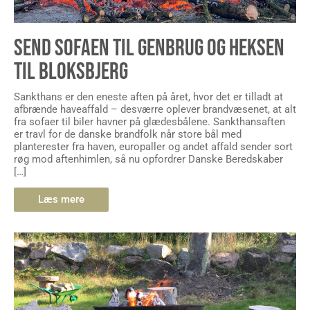
SEND SOFAEN TIL GENBRUG OG HEKSEN
TIL BLOKSBJERG
Sankthans er den eneste aften på året, hvor det er tilladt at
afbrænde haveaffald – desværre oplever brandvæsenet, at alt
fra sofaer til biler havner på glædesbålene. Sankthansaften
er travl for de danske brandfolk når store bål med
planterester fra haven, europaller og andet affald sender sort
røg mod aftenhimlen, så nu opfordrer Danske Beredskaber
[…]
Læs mere