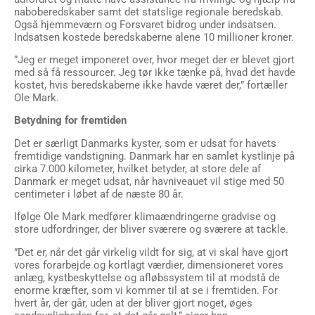
naboberedskaber samt det statslige regionale beredskab.
Også hjemmeværn og Forsvaret bidrog under indsatsen.
Indsatsen kostede beredskaberne alene 10 millioner kroner.
”Jeg er meget imponeret over, hvor meget der er blevet gjort
med så få ressourcer. Jeg tør ikke tænke på, hvad det havde
kostet, hvis beredskaberne ikke havde været der,” fortæller
Ole Mark.
Betydning for fremtiden
Det er særligt Danmarks kyster, som er udsat for havets
fremtidige vandstigning. Danmark har en samlet kystlinje på
cirka 7.000 kilometer, hvilket betyder, at store dele af
Danmark er meget udsat, når havniveauet vil stige med 50
centimeter i løbet af de næste 80 år.
Ifølge Ole Mark medfører klimaændringerne gradvise og
store udfordringer, der bliver sværere og sværere at tackle.
”Det er, når det går virkelig vildt for sig, at vi skal have gjort
vores forarbejde og kortlagt værdier, dimensioneret vores
anlæg, kystbeskyttelse og afløbssystem til at modstå de
enorme kræfter, som vi kommer til at se i fremtiden. For
hvert år, der går, uden at der bliver gjort noget, øges