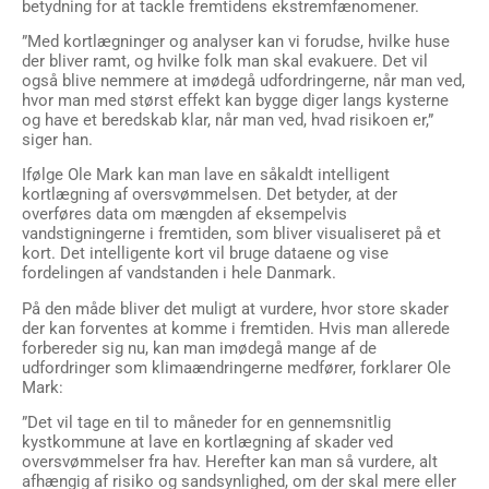
betydning for at tackle fremtidens ekstremfænomener.
”Med kortlægninger og analyser kan vi forudse, hvilke huse
der bliver ramt, og hvilke folk man skal evakuere. Det vil
også blive nemmere at imødegå udfordringerne, når man ved,
hvor man med størst effekt kan bygge diger langs kysterne
og have et beredskab klar, når man ved, hvad risikoen er,”
siger han.
Ifølge Ole Mark kan man lave en såkaldt intelligent
kortlægning af oversvømmelsen. Det betyder, at der
overføres data om mængden af eksempelvis
vandstigningerne i fremtiden, som bliver visualiseret på et
kort. Det intelligente kort vil bruge dataene og vise
fordelingen af vandstanden i hele Danmark.
På den måde bliver det muligt at vurdere, hvor store skader
der kan forventes at komme i fremtiden. Hvis man allerede
forbereder sig nu, kan man imødegå mange af de
udfordringer som klimaændringerne medfører, forklarer Ole
Mark:
”Det vil tage en til to måneder for en gennemsnitlig
kystkommune at lave en kortlægning af skader ved
oversvømmelser fra hav. Herefter kan man så vurdere, alt
afhængig af risiko og sandsynlighed, om der skal mere eller