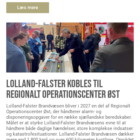
Læs mere
LOLLAND-FALSTER KOBLES TIL
REGIONALT OPERATIONSCENTER ØST
Lolland-Falster Brandvæsen bliver i 2027 en del af Regionalt
Operationscenter Øst, der håndterer alarm- og
disponeringsopgaver for en række sjællandske beredskaber.
Målet er at styrke Lolland-Falster Brandvæsens evne til at
håndtere både daglige hændelser, store komplekse indsatser
og katastrofesituationer. Lolland-Falster Brandvæsen dækker
mere end 1.800 km² og over 600 kilometer kystlinje. Området