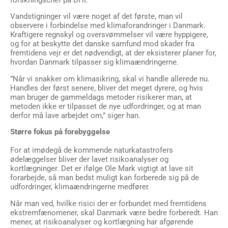
forskningschef på DHI.
Vandstigninger vil være noget af det første, man vil
observere i forbindelse med klimaforandringer i Danmark.
Kraftigere regnskyl og oversvømmelser vil være hyppigere,
og for at beskytte det danske samfund mod skader fra
fremtidens vejr er det nødvendigt, at der eksisterer planer for,
hvordan Danmark tilpasser sig klimaændringerne.
”Når vi snakker om klimasikring, skal vi handle allerede nu.
Handles der først senere, bliver det meget dyrere, og hvis
man bruger de gammeldags metoder risikerer man, at
metoden ikke er tilpasset de nye udfordringer, og at man
derfor må lave arbejdet om,” siger han.
Større fokus på forebyggelse
For at imødegå de kommende naturkatastrofers
ødelæggelser bliver der lavet risikoanalyser og
kortlægninger. Det er ifølge Ole Mark vigtigt at lave sit
forarbejde, så man bedst muligt kan forberede sig på de
udfordringer, klimaændringerne medfører.
Når man ved, hvilke risici der er forbundet med fremtidens
ekstremfænomener, skal Danmark være bedre forberedt. Han
mener, at risikoanalyser og kortlægning har afgørende