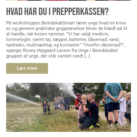
HVAD HAR DU I PREPPERKASSEN?
På workshoppen BeredskabSmart lærer unge hvad en krise
er, og gennem praktiske gruppeøvelser bliver de klædt på til
at handle, når krisen rammer. ”Vi har valgt medicin,
lommelygte, varmt tøj, tæpper, batterier, dåsemad, vand,
nødradio, multiværktøj og kontanter.” ”Hvorfor dåsemad?”,
spørger Ronny Højgaard Larsen fra Unge i Beredskabet
gruppen af unge, der står samlet rundt […]
Læs mere