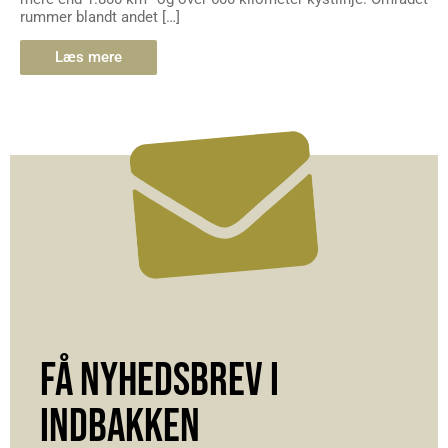
rummer blandt andet […]
Læs mere
FÅ NYHEDSBREV I
INDBAKKEN