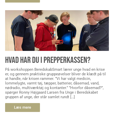
HVAD HAR DU I PREPPERKASSEN?
På workshoppen BeredskabSmart lærer unge hvad en krise
er, og gennem praktiske gruppeøvelser bliver de klædt på til
at handle, når krisen rammer. ”Vi har valgt medicin,
lommelygte, varmt tøj, tæpper, batterier, dåsemad, vand,
nødradio, multiværktøj og kontanter.” ”Hvorfor dåsemad?”,
spørger Ronny Højgaard Larsen fra Unge i Beredskabet
gruppen af unge, der står samlet rundt […]
Læs mere