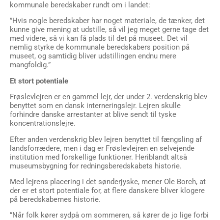
kommunale beredskaber rundt om i landet:
”Hvis nogle beredskaber har noget materiale, de tænker, det
kunne give mening at udstille, så vil jeg meget gerne tage det
med videre, så vi kan få plads til det på museet. Det vil
nemlig styrke de kommunale beredskabers position på
museet, og samtidig bliver udstillingen endnu mere
mangfoldig.”
Et stort potentiale
Frøslevlejren er en gammel lejr, der under 2. verdenskrig blev
benyttet som en dansk interneringslejr. Lejren skulle
forhindre danske arrestanter at blive sendt til tyske
koncentrationslejre.
Efter anden verdenskrig blev lejren benyttet til fængsling af
landsforrædere, men i dag er Frøslevlejren en selvejende
institution med forskellige funktioner. Heriblandt altså
museumsbygning for redningsberedskabets historie.
Med lejrens placering i det sønderjyske, mener Ole Borch, at
der er et stort potentiale for, at flere danskere bliver klogere
på beredskabernes historie.
”Når folk kører sydpå om sommeren, så kører de jo lige forbi