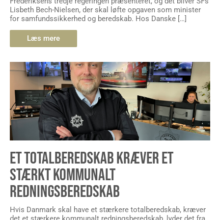
Frederiksens tredje regeringen præsenteret, og det bliver SFs
Lisbeth Bech-Nielsen, der skal løfte opgaven som minister
for samfundssikkerhed og beredskab. Hos Danske […]
Læs mere
ET TOTALBEREDSKAB KRÆVER ET
STÆRKT KOMMUNALT
REDNINGSBEREDSKAB
Hvis Danmark skal have et stærkere totalberedskab, kræver
det et stærkere kommunalt redningsberedskab, lyder det fra