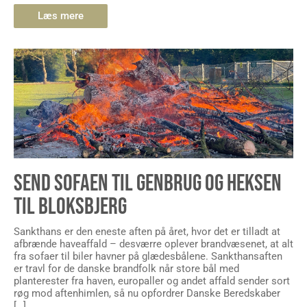
Læs mere
SEND SOFAEN TIL GENBRUG OG HEKSEN
TIL BLOKSBJERG
Sankthans er den eneste aften på året, hvor det er tilladt at
afbrænde haveaffald – desværre oplever brandvæsenet, at alt
fra sofaer til biler havner på glædesbålene. Sankthansaften
er travl for de danske brandfolk når store bål med
planterester fra haven, europaller og andet affald sender sort
røg mod aftenhimlen, så nu opfordrer Danske Beredskaber
[…]