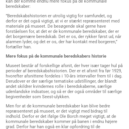
kan der komme endnu mere fokus på de kommunale
beredskaber:
”Beredskabshistorien er utrolig vigtig for samfundet, og
derfor er det også vigtigt, at vi er stærkt repræsenteret med
materiale på museet. De besøgende skal gerne have
forståelsen for, at det er de kommunale beredskaber, der er
det borgernære beredskab. Det er os, der rykker først ud, når
alarmen lyder, og det er os, der har kontakt med borgeren,”
fortæller han.
Mere fokus på de kommunale beredskabers historie
Museet består af forskellige afsnit, der hver især tager hul på
perioder af beredskabshistorien. Der er et afsnit fra før 1929,
hvorefter afsnittene fordeles i 10-års intervaller frem til i dag.
Derudover er der særlige tematiske udstillinger, der blandt
andet skildrer kvindernes rolle i beredskaberne, særlige
udenlandske indsatser, og så er der også områder til særlige
begivenheder som Seest-ulykken.
Men for at de kommunale beredskaber kan blive bedre
repræsenteret på museet, er det vigtigt med bidrag til
indhold. Derfor er det ifølge Ole Borch meget vigtigt, at de
kommunale beredskaber kommer på banen i endnu højere
grad. Derfor har han også en klar opfordring til de